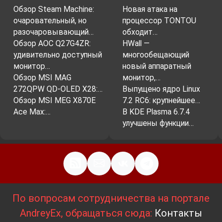
Обзор Steam Machine:
Новая атака на
очаровательный, но
процессор TONTOU
разочаровывающий…
обходит…
Обзор AOC Q27G4ZR:
HWall —
удивительно доступный
многообещающий
монитор…
новый аппаратный
Обзор MSI MAG
монитор,…
272QPW QD-OLED X28:…
Выпущено ядро Linux
Обзор MSI MEG X870E
7.2 RC6: крупнейшее…
Ace Max:…
В KDE Plasma 6.7.4
улучшены функции…
По вопросам сотрудничества на портале
AndreyEx, обращаться сюда:
Контакты