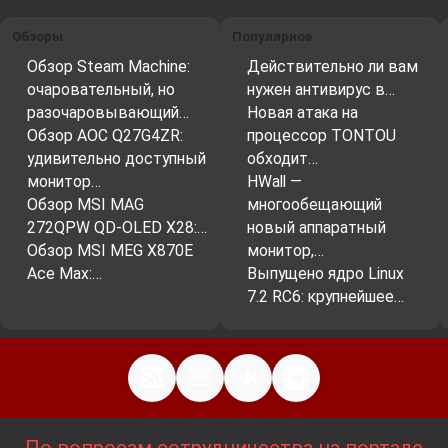
Обзоры
Популярное
Обзор Steam Machine:
Действительно ли вам
очаровательный, но
нужен антивирус в…
разочаровывающий…
Новая атака на
Обзор AOC Q27G4ZR:
процессор TONTOU
удивительно доступный
обходит…
монитор…
HWall —
Обзор MSI MAG
многообещающий
272QPW QD-OLED X28:…
новый аппаратный
Обзор MSI MEG X870E
монитор,…
Ace Max:…
Выпущено ядро Linux
7.2 RC6: крупнейшее…