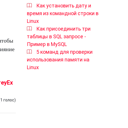
Как установить дату и
время из командной строки в
Linux
Как присоединить три
таблицы в SQL запросе -
чтобы
Пример в MySQL
лияние
5 команд для проверки
использования памяти на
Linux
reyEx
(
1
голос)