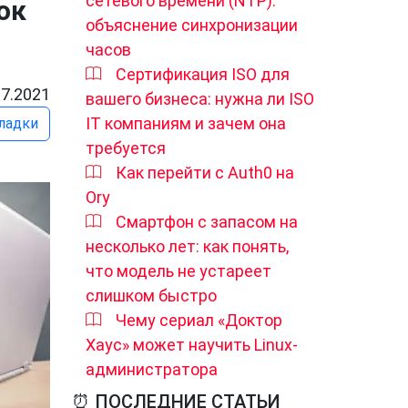
сетевого времени (NTP):
ок
объяснение синхронизации
часов
Сертификация ISO для
07.2021
вашего бизнеса: нужна ли ISO
IT компаниям и зачем она
ладки
требуется
Как перейти с Auth0 на
Ory
Смартфон с запасом на
несколько лет: как понять,
что модель не устареет
слишком быстро
Чему сериал «Доктор
Хаус» может научить Linux-
администратора
⏰ ПОСЛЕДНИЕ СТАТЬИ