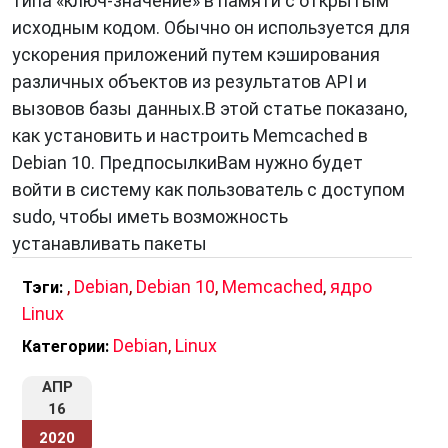
типа «ключ-значение» в памяти с открытым
использоваться для кеширования различных
исходным кодом. Обычно он используется для
типов данных, таких как HTML-страницы,
ускорения приложений путем кэширования
изображения, результаты баз данных и другие
различных объектов из результатов API и
объекты. Работа Memcached основана на
вызовов базы данных.В этой статье показано,
простом принципе «ключ-значение». Для
как установить и настроить Memcached в
каждого кэшированного объекта существует
Debian 10. ПредпосылкиВам нужно будет
уникальный ключ, по которому можно
войти в систему как пользователь с доступом
получить доступ к данным.
sudo, чтобы иметь возможность
устанавливать пакеты
Когда приложение запрашивает данные,
Memcached
сначала проверяет, есть ли эти
,
Debian
,
Debian 10
,
Memcached
,
ядро
Тэги:
данные в кэше. Если данные найдены, они
Linux
моментально возвращаются приложению.
Debian
,
Linux
Категории:
Если данных нет в кэше или они устарели,
АПР
приложение получает их из источника данных
16
(например, базы данных) и сохраняет в
2020
Memcached для будущего использования.