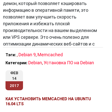
демон, который позволяет кэшировать
ускоряя доступ к данным. Memcached легок в
информацию в оперативной памяти, это
использовании и масштабируется
позволяет вам улучшить скорость
горизонтально, что делает его отличным
приложения и избежать плохой
выбором для разработчиков, стремящихся
производительности на вашем выделенном
улучшить производительность своих
или VPS сервере. Это очень полезно для
приложений.
оптимизации динамических веб-сайтов и с
,
Debian 9
,
Memcached
Тэги:
Debian
,
Установка ПО на Debian
Категории:
ФЕВ
14
2017
КАК УСТАНОВИТЬ MEMCACHED НА UBUNTU
16.04 LTS