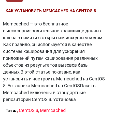
КАК УСТАНОВИТЬ MEMCACHED НА CENTOS 8
Преимущества использования
Memcached — это бесплатное
Memcached
высокопроизводительное хранилище данных
Повышение производительности
:
ключа в памяти с открытым исходным кодом.
Memcached ускоряет доступ к данным, так
Как правило, он используется в качестве
как они хранятся в оперативной памяти
системы кэширования для ускорения
серверов. Это значительно сокращает
приложений путем кэширования различных
время ожидания при запросах к данным.
объектов из результатов вызовов базы
Снижение нагрузки на базы данных
:
данных.В этой статье показано, как
Запросы к базам данных могут быть очень
установить и настроить Memcached на CentOS
ресурсоемкими. Используя Memcached, вы
8. Установка Memcached на CentOSПакеты
можете снизить количество запросов к базе
Memcached включены в стандартные
данных, что позволяет ей более эффективно
репозитории CentOS 8. Установка
обрабатывать другие операции.
,
CentOS 8
,
Memcached
Тэги:
Масштабируемость
: Memcached легко