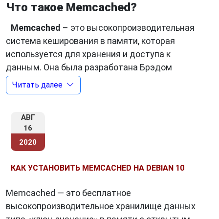
Что такое Memcached?
Memcached
– это высокопроизводительная
система кеширования в памяти, которая
используется для хранения и доступа к
данным. Она была разработана Брэдом
Фитцпатриком в 2003 году и быстро стала
Читать далее
популярной среди разработчиков. Memcached
позволяет кэшировать данные в оперативной
АВГ
памяти серверов и быстро извлекать их при
16
запросе.
2020
КАК УСТАНОВИТЬ MEMCACHED НА DEBIAN 10
Как работает Memcached?
Memcached
работает как серверное
Memcached — это бесплатное
приложение, которое хранит данные в
высокопроизводительное хранилище данных
оперативной памяти. Он может