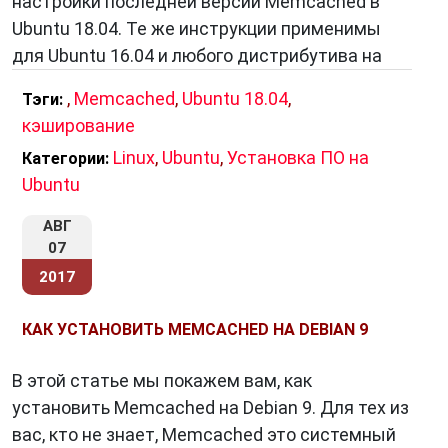
настройки последней версии Memcached в
информации о популярных товарах. Когда
Ubuntu 18.04. Те же инструкции применимы
пользователь запрашивает информацию о
для Ubuntu 16.04 и любого дистрибутива на
товаре, вы сначала проверяете Memcached.
Если информация есть в кэше, вы
,
Memcached
,
Ubuntu 18.04
,
Тэги:
моментально отдаете ее пользователю. Если
кэширование
нет – вы извлекаете ее из базы данных,
Linux
,
Ubuntu
,
Установка ПО на
Категории:
сохраняете в Memcached и затем отдаете
Ubuntu
пользователю. Это уменьшает нагрузку на
базу данных и ускоряет доступ к информации.
АВГ
07
2017
Заключение
КАК УСТАНОВИТЬ MEMCACHED НА DEBIAN 9
Memcached
– это мощный инструмент для
улучшения производительности веб-
В этой статье мы покажем вам, как
приложений и веб-серверов. Он позволяет
установить Memcached на Debian 9. Для тех из
кешировать данные в оперативной памяти
вас, кто не знает, Memcached это системный
серверов, снижая нагрузку на базы данных и