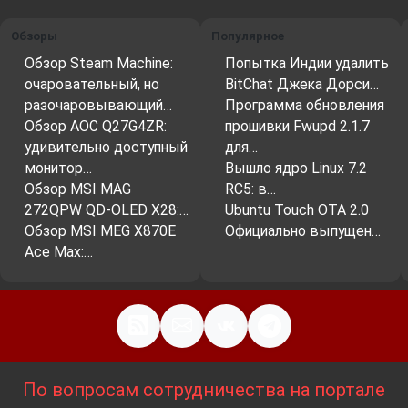
Обзоры
Популярное
Обзор Steam Machine:
Попытка Индии удалить
очаровательный, но
BitChat Джека Дорси…
разочаровывающий…
Программа обновления
Обзор AOC Q27G4ZR:
прошивки Fwupd 2.1.7
удивительно доступный
для…
монитор…
Вышло ядро ​​Linux 7.2
Обзор MSI MAG
RC5: в…
272QPW QD-OLED X28:…
Ubuntu Touch OTA 2.0
Обзор MSI MEG X870E
Официально выпущен…
Ace Max:…
По вопросам сотрудничества на портале