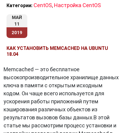
масштабируется горизонтально. Вы можете
CentOS
,
Настройка CentOS
Категории:
добавлять новые серверы для хранения
МАЙ
данных в кэше по мере роста вашего
11
приложения, обеспечивая стабильную
2019
производительность.
Простота использования
: Memcached
КАК УСТАНОВИТЬ MEMCACHED НА UBUNTU
имеет простой API и хорошо
18.04
документирован. Интеграция с приложением
не требует больших усилий.
Memcached — это бесплатное
высокопроизводительное хранилище данных
ключа в памяти с открытым исходным
Пример использования Memcached
кодом. Он чаще всего используется для
ускорения работы приложений путем
Представим, что у вас есть интернет-
кэширования различных объектов из
магазин, и множество пользователей часто
результатов вызовов базы данных.В этой
запрашивают одни и те же товары. Вы можете
статье мы рассмотрим процесс установки и
использовать
Memcached
для кеширования