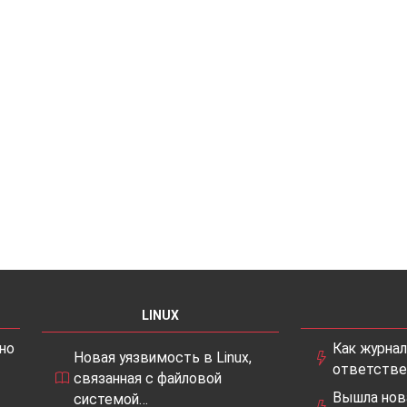
LINUX
но
Как журна
Новая уязвимость в Linux,
ответстве
связанная с файловой
Вышла нов
системой…