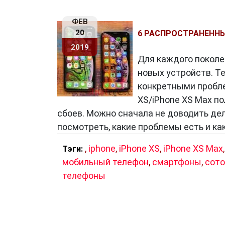
ФЕВ
20
6 РАСПРОСТРАНЕННЫХ
2019
Для каждого поколе
новых устройств. Т
конкретными пробле
XS/iPhone XS Max п
сбоев. Можно сначала не доводить дел
посмотреть, какие проблемы есть и ка
,
iphone
,
iPhone XS
,
iPhone XS Max
,
Тэги:
мобильный телефон
,
смартфоны
,
сот
телефоны