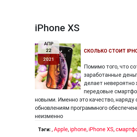
iPhone XS
АПР
22
СКОЛЬКО СТОИТ IPH
2021
Помимо того, что с
заработанные деньги
делает невероятно 
передовые смартфо
новыми. Именно это качество, наряду 
обновлениям программного обеспечени
неизменно
,
Apple
,
iphone
,
iPhone XS
,
смартф
Тэги: