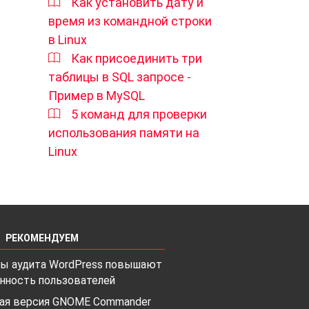
Как установить дату и
время из командной строки
в Linux
Как присоединить три
таблицы в SQL запросе -
Пример в MySQL
5 команд для проверки
использования памяти на
Linux
РЕКОМЕНДУЕМ
лы аудита WordPress повышают
нность пользователей
ая версия GNOME Commander