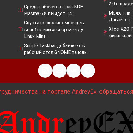
2.0 с подд
Среда рабочего стола KDE
Может ли 
Plasma 6.8 выйдет 14…
Давайте р
Спустя несколько месяцев
Xfce 4.20 P
возобновился спор между
финальной
Linux Mint…
Simple Taskbar добавляет в
рабочий стол GNOME панель…
рудничества на портале AndreyEx, обращатьс