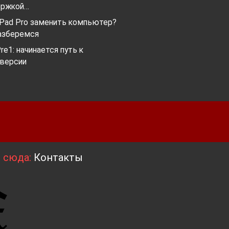
ержкой…
iPad Pro заменить компьютер?
азберемся
re1: начинается путь к
 версии
я сюда:
Контакты