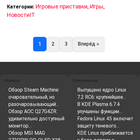
Игровые приставки
,
Игры
,
Категории:
НовостиIT
1
2
3
Вперёд »
Обзоры
Популярное
Обзор Steam Machine:
Выпущено ядро Linux
очаровательный, но
7.2 RC6: крупнейшее…
разочаровывающий…
В KDE Plasma 6.7.4
Обзор AOC Q27G4ZR:
улучшены функции…
удивительно доступный
Fedora Linux 45 включит
монитор…
защиту теневого…
Обзор MSI MAG
KDE Linux приближается