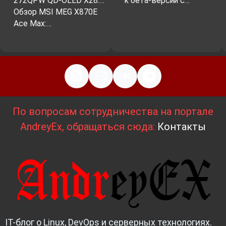
272QPW QD-OLED X28:…
к бета-версии с…
Обзор MSI MEG X870E
Ace Max:…
По вопросам сотрудничества на портале
AndreyEx, обращаться сюда:
Контакты
IT-блог о Linux, DevOps и серверных технологиях.