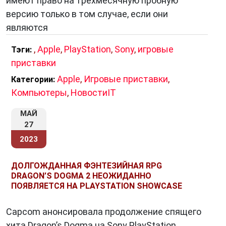
имеют право на трехмесячную пробную
версию только в том случае, если они
являются
,
Apple
,
PlayStation
,
Sony
,
игровые
Тэги:
приставки
Apple
,
Игровые приставки
,
Категории:
Компьютеры
,
НовостиIT
МАЙ
27
2023
ДОЛГОЖДАННАЯ ФЭНТЕЗИЙНАЯ RPG
DRAGON’S DOGMA 2 НЕОЖИДАННО
ПОЯВЛЯЕТСЯ НА PLAYSTATION SHOWCASE
Capcom анонсировала продолжение спящего
хита Dragon’s Dogma на Sony PlayStation