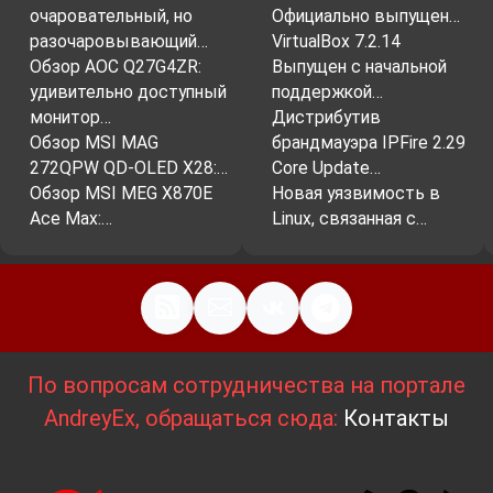
очаровательный, но
Официально выпущен…
разочаровывающий…
VirtualBox 7.2.14
Обзор AOC Q27G4ZR:
Выпущен с начальной
удивительно доступный
поддержкой…
монитор…
Дистрибутив
Обзор MSI MAG
брандмауэра IPFire 2.29
272QPW QD-OLED X28:…
Core Update…
Обзор MSI MEG X870E
Новая уязвимость в
Ace Max:…
Linux, связанная с…
По вопросам сотрудничества на портале
AndreyEx, обращаться сюда:
Контакты