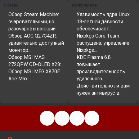
Обзоры
Популярное
Обзор Steam Machine:
Уязвимость ядра Linux
очаровательный, но
18-летней давности
разочаровывающий…
обеспечивает…
Обзор AOC Q27G4ZR:
Nixpkgs Core Team
удивительно доступный
распущена: управление
монитор…
Nixpkgs…
Обзор MSI MAG
KDE Plasma 6.8
272QPW QD-OLED X28:…
повышает
Обзор MSI MEG X870E
производительность
Ace Max:…
удаленного…
Действительно ли вам
нужен антивирус в…