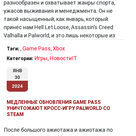
разнообразен и охватывает жанры спорта,
Изменение подхода к игровым релизам
ужасов выживания и менеджмента. Он не
такой насыщенный, как январь, который
Xbox Game Pass
также изменил способ,
принес нам Hell Let Loose, Assassin’s Creed
которым игры выпускаются и продвигаются.
Valhalla и Palworld, и это лишь некоторые из
Многие новые игры появляются в библиотеке
Game Pass одновременно с их официальным
,
Game Pass
,
Xbox
Тэги:
выпуском. Это дает разработчикам доступ к
Игры
,
НовостиIT
Категории:
огромной аудитории сразу же после релиза,
обеспечивая более широкое внимание к игре и
ЯНВ
30
повышение её продаж.
2024
МЕДЛЕННЫЕ ОБНОВЛЕНИЯ GAME PASS
Развитие индустрии
УНИЧТОЖАЮТ КРОСС-ИГРУ PALWORLD СО
Успех
Xbox Game Pass
вдохновил других
STEAM
игровых компаний создать свои аналогичные
После большого ажиотажа и ажиотажа по
сервисы. Это привело к появлению новых