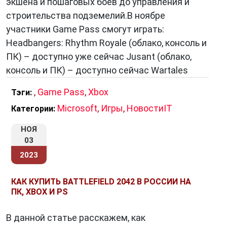
экшена и пошаговых боев до управления и
строительства подземелий.В ноябре
участники Game Pass смогут играть:
Headbangers: Rhythm Royale (облако, консоль и
ПК) – доступно уже сейчас Jusant (облако,
консоль и ПК) – доступно сейчас Wartales
,
Game Pass
,
Xbox
Тэги:
Microsoft
,
Игры
,
НовостиIT
Категории:
НОЯ
03
2023
КАК КУПИТЬ BATTLEFIELD 2042 В РОССИИ НА
ПК, XBOX И PS
В данной статье расскажем, как