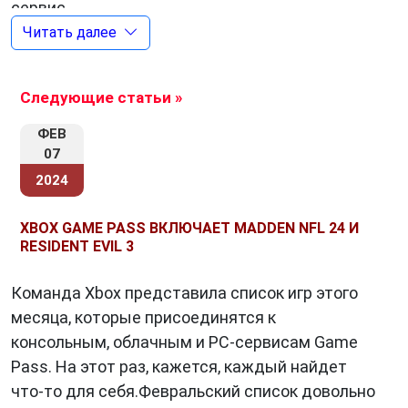
сервис.
Читать далее
Игры в облаке
Следующие статьи »
Одной из ключевых черт
Xbox Game Pass
ФЕВ
стало внедрение технологии «игр в облаке».
07
Это позволяет пользователям играть в
2024
требовательные к ресурсам игры на
различных устройствах, потоково передавая
XBOX GAME PASS ВКЛЮЧАЕТ MADDEN NFL 24 И
графику и управление. Таким образом, игроки
RESIDENT EVIL 3
могут наслаждаться высококачественным
игровым опытом даже на слабых
Команда Xbox представила список игр этого
компьютерах или мобильных устройствах, не
месяца, которые присоединятся к
вкладываясь в дорогостоящий аппаратный
консольным, облачным и PC-сервисам Game
апгрейд.
Pass. На этот раз, кажется, каждый найдет
что-то для себя.Февральский список довольно