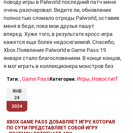
поводу игры в Palworld последний патч меня
игровых экосистем, где подписчики могут
очень разочаровал. Видите ли, обновление
наслаждаться большим количеством игр без
полностью сломало отряды Palworld, оставив
необходимости покупки каждой из них
меня в беде, пока мои друзья пашут
отдельно. Такие сервисы стали не только
вперед. Хуже того, в результате кросс-игра
источником дохода для компаний, но и
кажется еще более недосягаемой. Спасибо,
способом более широкого распространения и
Xbox.Появление Palworld в Game Pass 19
продвижения игр.
января стало благословением. В конце концов,
я мог играть в коллекционера монстров без
Заключение
,
Game Pass
Игры
,
НовостиIT
Тэги:
Категории:
Xbox Game Pass
— это более чем просто
ЯНВ
сервис для игроков. Это революционный
24
подход к игровой индустрии, который изменил
2024
способ, которым мы получаем, играем и
платим за игры. С бесконечно
XBOX GAME PASS ДОБАВЛЯЕТ ИГРУ, КОТОРАЯ
расширяющейся библиотекой, технологией игр
ПО СУТИ ПРЕДСТАВЛЯЕТ СОБОЙ ИГРУ