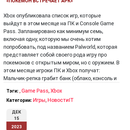
в облаке и новыми моделями релизов, Game
«ПОКЕМОН ВСТРЕЧАЕТ АРК»
Pass продолжает вдохновлять игровую
Xbox опубликовала список игр, которые
индустрию и предвещать будущее, где
выйдут в этом месяце на ПК и Console Game
доступность и удовольствие от игр будут
Pass. Запланировано как минимум семь,
более доступными, чем когда-либо.
включая одну, которую мы очень хотим
попробовать, под названием Palworld, которая
представляет собой своего рода игру про
покемонов с открытым миром, но с оружием. В
этом месяце игроки ПК и Xbox получат:
Мальчик-репка грабит банк (облако, консоль и
,
Game Pass
,
Xbox
Тэги:
Игры
,
НовостиIT
Категории:
ДЕК
15
2023