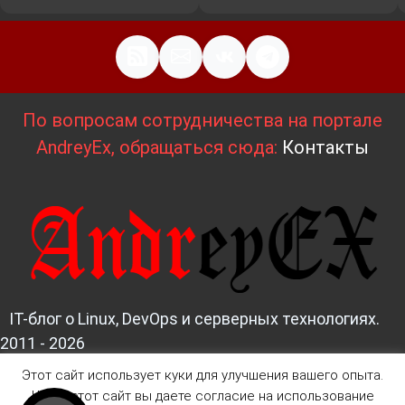
По вопросам сотрудничества на портале
AndreyEx, обращаться сюда:
Контакты
IT-блог о Linux, DevOps и серверных технологиях.
2011 - 2026
Этот сайт использует куки для улучшения вашего опыта.
Д
изайн и верстка:
AndreyEx
Читая этот сайт вы даете согласие на использование