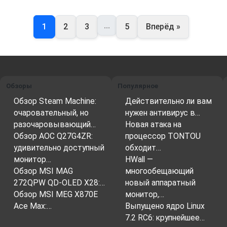
...
1
2
3
5
Вперёд »
Обзоры
Популярное
Обзор Steam Machine:
Действительно ли вам
очаровательный, но
нужен антивирус в…
разочаровывающий…
Новая атака на
Обзор AOC Q27G4ZR:
процессор TONTOU
удивительно доступный
обходит…
монитор…
HWall —
Обзор MSI MAG
многообещающий
272QPW QD-OLED X28:…
новый аппаратный
Обзор MSI MEG X870E
монитор,…
Ace Max:…
Выпущено ядро Linux
7.2 RC6: крупнейшее…