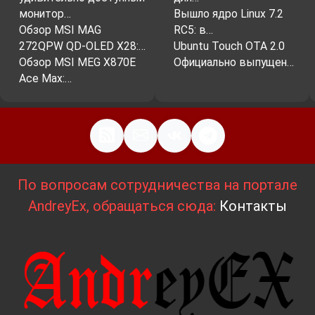
монитор…
Вышло ядро ​​Linux 7.2
Обзор MSI MAG
RC5: в…
272QPW QD-OLED X28:…
Ubuntu Touch OTA 2.0
Обзор MSI MEG X870E
Официально выпущен…
Ace Max:…
По вопросам сотрудничества на портале
AndreyEx, обращаться сюда:
Контакты