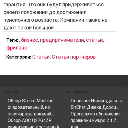
гарантия, что они будут придерживаться
своего положения до достижения
пенсионного возраста. Компании также не
дают такой большой
,
бизнес
,
предприниматели
,
статьи
,
Тэги:
фриланс
Статьи
,
Статьи партнеров
Категории:
Обзоры
Популярное
Обзор Steam Machine:
Попытка Индии удалить
очаровательный, но
BitChat Джека Дорси…
разочаровывающий…
Программа обновления
Обзор AOC Q27G4ZR:
прошивки Fwupd 2.1.7
удивительно доступный
для…