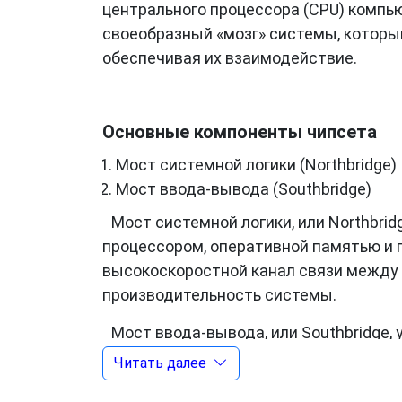
центрального процессора (CPU) компь
своеобразный «мозг» системы, которы
обеспечивая их взаимодействие.
Основные компоненты чипсета
Мост системной логики (Northbridge)
Мост ввода-вывода (Southbridge)
Мост системной логики, или Northbri
процессором, оперативной памятью и 
высокоскоростной канал связи между 
производительность системы.
Мост ввода-вывода, или Southbridge,
жесткие диски, USB-порты, аудио- и с
Читать далее
внешними устройствами.