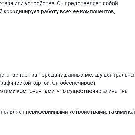
ютера или устройства. Он представляет собой
й координирует работу всех ее компонентов,
dge, отвечает за передачу данных между центральн
графической картой. Он обеспечивает
этими компонентами, что существенно влияет на
 управляет периферийными устройствами, такими ка
етевые карты. Он также отвечает за взаимодействие