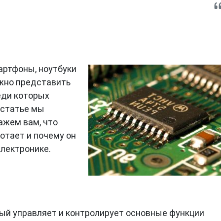
артфоны, ноутбуки
жно представить
еди которых
й статье мы
ажем вам, что
аботает и почему он
электронике.
рый управляет и контролирует основные функции