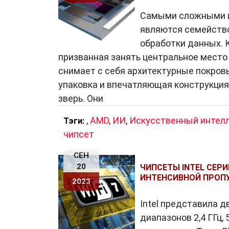
Поддержка новых технологий: Чипсе
Самыми сложными и
такие как USB 3.0, Wi-Fi, Bluetooth 
являются семейство
различным устройствам и сетям.
обработки данных. 
Оптимизация графики: Некоторые чи
призванная занять центральное место 
позволяет обеспечивать высокое ка
снимает с себя архитектурные покров
дополнительных видеокарт.
упаковка и впечатляющая конструкция,
зверь. Они
Заключение
,
AMD
,
ИИ
,
Искусственный интел
Тэги:
Чипсет
— это незаменимый компонен
чипсет
отвечает за их производительность, э
СЕН
постоянному развитию технологий, чи
20
ЧИПСЕТЫ INTEL СЕРИ
новые возможности для создания инн
ИНТЕНСИВНОЙ ПРОП
2023
электронике позволяет нам ценить сло
вложенные в создание каждого совре
Intel представила д
диапазонов 2,4 ГГц, 