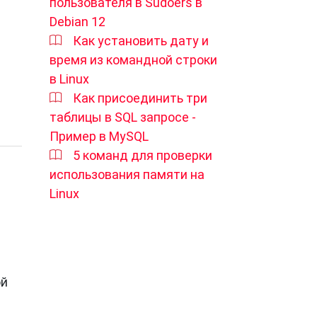
пользователя в Sudoers в
зи,
Debian 12
Как установить дату и
время из командной строки
что
в Linux
Как присоединить три
таблицы в SQL запросе -
й
Пример в MySQL
5 команд для проверки
использования памяти на
Linux
ая
ой