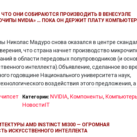
 ЧТО ОНИ СОБИРАЮТСЯ ПРОИЗВОДИТЬ В ВЕНЕСУЭЛЕ
ЧИПЫ NVIDIA» … ПОКА ОН ДЕРЖИТ ПЛАТУ КОМПЬЮТЕР
жеству маленьких электронных компонентов, таких
ры, интегрированных на кремниевой подложке. В
ы Николас Мадуро снова оказался в центре сканда
хронизированно выполняют множество операций,
аверения, что страна начнет производство микрочип
три системы.
паний в области передовых полупроводников (и осно
твенного интеллекта).Объявление, сделанное во вр
ого годовщине Национального университета наук,
тронике
 технологического воздействия этого предложения, а
псеты современных устройств обладают высокой
,
чипсет
NVIDIA
,
Компоненты
,
Компьютер
Категории:
т им эффективно обрабатывать сложные задачи и
НовостиIT
.
овременные чипсеты предлагают передовые техноло
о повышает эффективность работы устройства и
ТЕКТУРЫ AMD INSTINCT MI300 — ОГРОМНАЯ
ТЬ ИСКУССТВЕННОГО ИНТЕЛЛЕКТА
оты.