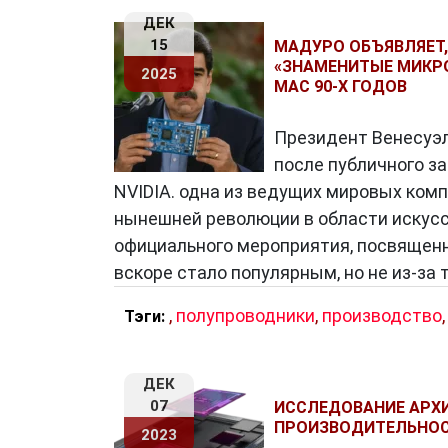
ДЕК
15
МАДУРО ОБЪЯВЛЯЕТ,
Как работает чипсет?
«ЗНАМЕНИТЫЕ МИКРО
2025
MAC 90-Х ГОДОВ
Чипсет
функционирует благодаря мно
транзисторы, резисторы и конденсато
Президент Венесуэл
процессе работы эти компоненты син
после публичного з
обрабатывая и передавая данные вну
NVIDIA. одна из ведущих мировых ком
нынешней революции в области искусс
официального мероприятия, посвященн
Роль чипсета в современной элек
вскоре стало популярным, но не из-за
Улучшение производительности: Чи
,
полупроводники
,
производство
Тэги:
производительностью, что позволяе
запускать ресурсоемкие приложения
Оптимизация энергопотребления: С
ДЕК
управления энергопотреблением, чт
07
ИССЛЕДОВАНИЕ АРХИ
ПРОИЗВОДИТЕЛЬНОС
продлевает срок его автономной раб
2023