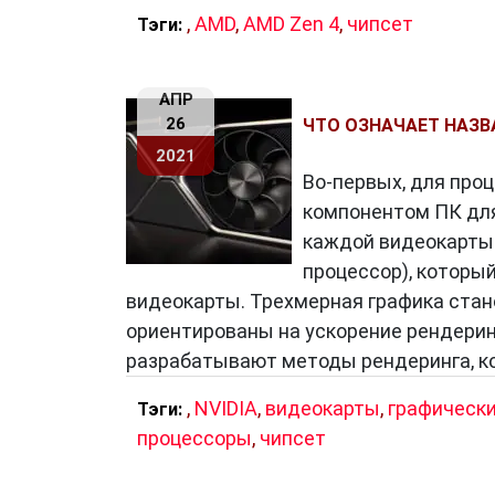
,
AMD
,
AMD Zen 4
,
чипсет
Тэги:
АПР
26
ЧТО ОЗНАЧАЕТ НАЗВА
2021
Во-первых, для про
компонентом ПК для
каждой видеокарты 
процессор), которы
видеокарты. Трехмерная графика стан
ориентированы на ускорение рендерин
разрабатывают методы рендеринга, к
,
NVIDIA
,
видеокарты
,
графическ
Тэги:
процессоры
,
чипсет