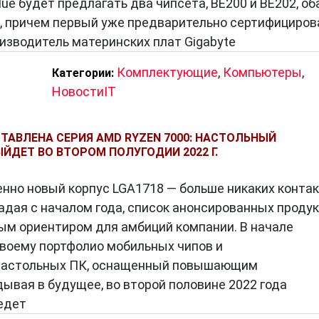
e будет предлагать два чипсета, BE200 и BE202, об
, причем первый уже предварительно сертифициров
роизводитель материнских плат Gigabyte
Комплектующие
,
Компьютеры
,
Категории:
НовостиIT
АВЛЕНА ​​СЕРИЯ AMD RYZEN 7000: НАСТОЛЬНЫЙ
ЙДЕТ ВО ВТОРОМ ПОЛУГОДИИ 2022 Г.
нно новый корпус LGA1718 — больше никаких конта
адая с началом года, список анонсированных проду
м ориентиром для амбиций компании. В начале
воему портфолио мобильных чипов и
 настольных ПК, оснащенный повышающим
ывая в будущее, во второй половине 2022 года
едет