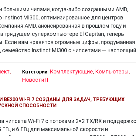
ты интегрируют в себя современные стандарты свя
 большими чипами, когда-либо созданными AMD,
и другие, что обеспечивает возможность подключения к
 Instinct MI300, оптимизированное для центров
Компания AMD, анонсированная в прошлом году и
псеты имеют встроенные графические ускорители, 
в грядущем суперкомпьютере El Capitan, теперь
чество изображения без необходимости установки
ы. Если вам нравятся огромные цифры, продуманная
 семейство Instinct MI300 с чипсетами — настоящи
лект
,
Комплектующие
,
Компьютеры
,
Категории:
т современных электронных устройств, который
НовостиIT
нергоэффективность и функциональность. Благодаря
псеты становятся все более совершенными, открыв
И BE200 WI-FI 7 СОЗДАНЫ ДЛЯ ЗАДАЧ, ТРЕБУЮЩИХ
овационных устройств. Понимание роли
чипсета
в
УСКНОЙ СПОСОБНОСТИ
жность и уровень технической мастерности,
менного гаджета.
ва чипсета Wi-Fi 7 с потоками 2×2 TX/RX и поддержк
5 ГГц и 6 ГГц для максимальной скорости и