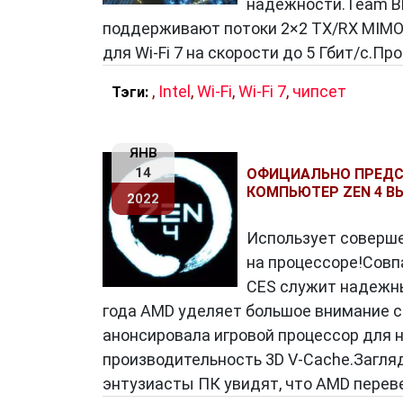
надежности.Team Blu
поддерживают потоки 2×2 TX/RX MIMO
для Wi-Fi 7 на скорости до 5 Гбит/с.П
,
Intel
,
Wi-Fi
,
Wi-Fi 7
,
чипсет
Тэги:
ЯНВ
14
ОФИЦИАЛЬНО ПРЕДСТ
КОМПЬЮТЕР ZEN 4 ВЫ
2022
Использует соверше
на процессоре!Совп
CES служит надежны
года AMD уделяет большое внимание с
анонсировала игровой процессор для
производительность 3D V-Cache.Загляд
энтузиасты ПК увидят, что AMD перев