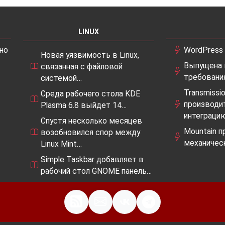
LINUX
но
WordPress
Новая уязвимость в Linux,
Выпущена в
связанная с файловой
требовани
системой…
Transmissi
Среда рабочего стола KDE
производи
Plasma 6.8 выйдет 14…
интеграци
Спустя несколько месяцев
Mountain 
возобновился спор между
механическ
Linux Mint…
Simple Taskbar добавляет в
рабочий стол GNOME панель…