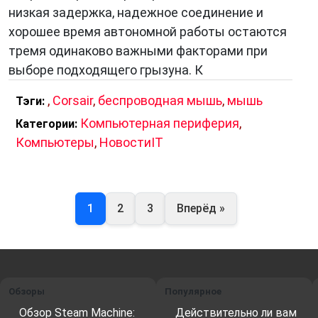
низкая задержка, надежное соединение и
хорошее время автономной работы остаются
тремя одинаково важными факторами при
выборе подходящего грызуна. К
,
Corsair
,
беспроводная мышь
,
мышь
Тэги:
Компьютерная периферия
,
Категории:
Компьютеры
,
НовостиIT
1
2
3
Вперёд »
Обзоры
Популярное
Обзор Steam Machine:
Действительно ли вам