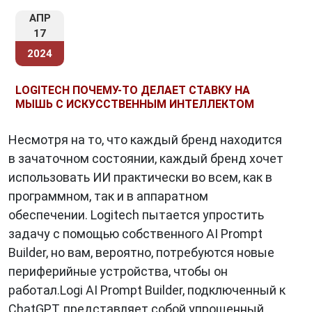
нескольких направлениях, обратите
АПР
17
внимание на наличие этих возможностей.
2024
Батарея или аккумулятор:
Проверьте тип
питания мыши. Некоторые модели
LOGITECH ПОЧЕМУ-ТО ДЕЛАЕТ СТАВКУ НА
используют обычные батарейки, в то время
МЫШЬ С ИСКУССТВЕННЫМ ИНТЕЛЛЕКТОМ
как другие оснащены аккумуляторами,
которые можно перезаряжать.
Несмотря на то, что каждый бренд находится
Бренд и отзывы:
Исследуйте разные
в зачаточном состоянии, каждый бренд хочет
бренды и читайте отзывы пользователей,
использовать ИИ практически во всем, как в
чтобы узнать о надежности и качестве
программном, так и в аппаратном
конкретных моделей.
обеспечении. Logitech пытается упростить
задачу с помощью собственного AI Prompt
Builder, но вам, вероятно, потребуются новые
В заключение
периферийные устройства, чтобы он
Беспроводная компьютерная мышь
– это
работал.Logi AI Prompt Builder, подключенный к
современное устройство, которое
ChatGPT, представляет собой упрощенный