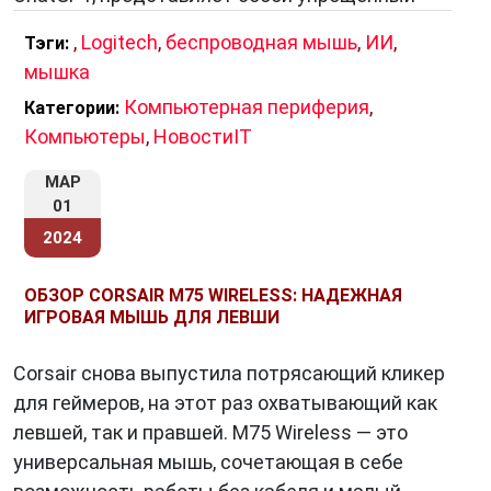
обеспечивает свободу движений и удобство
при работе с компьютером. Благодаря
,
Logitech
,
беспроводная мышь
,
ИИ
,
Тэги:
разнообразию технологий подключения,
мышка
инновационным функциям и эргономичному
Компьютерная периферия
,
Категории:
дизайну, она стала незаменимым
Компьютеры
,
НовостиIT
аксессуаром для многих пользователей. При
МАР
выборе
беспроводной мыши
важно учесть
01
тип подключения, эргономику,
2024
дополнительные функции и другие параметры,
чтобы получить максимальное
ОБЗОР CORSAIR M75 WIRELESS: НАДЕЖНАЯ
удовлетворение от использования данного
ИГРОВАЯ МЫШЬ ДЛЯ ЛЕВШИ
устройства.
Corsair снова выпустила потрясающий кликер
для геймеров, на этот раз охватывающий как
левшей, так и правшей. M75 Wireless — это
универсальная мышь, сочетающая в себе