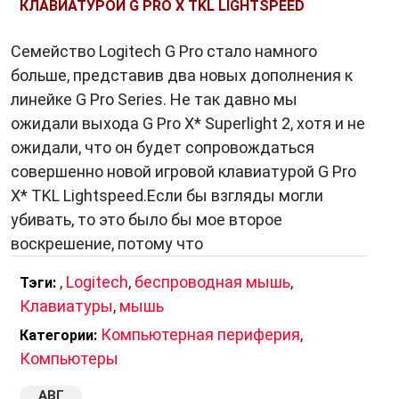
КЛАВИАТУРОЙ G PRO X TKL LIGHTSPEED
Семейство Logitech G Pro стало намного
больше, представив два новых дополнения к
линейке G Pro Series. Не так давно мы
ожидали выхода G Pro X* Superlight 2, хотя и не
ожидали, что он будет сопровождаться
совершенно новой игровой клавиатурой G Pro
X* TKL Lightspeed.Если бы взгляды могли
убивать, то это было бы мое второе
воскрешение, потому что
,
Logitech
,
беспроводная мышь
,
Тэги:
Клавиатуры
,
мышь
Компьютерная периферия
,
Категории:
Компьютеры
АВГ