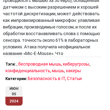
проводился с мышью за 30 евро), оснащенная
обычно компактны и легки, что делает их
датчиком с высоким разрешением и хорошей
отличным вариантом для использования в
частотой дискретизации, может действовать
путешествиях или вне дома.
как импровизированный микрофон: улавливая
Äстетика и удобство:
Отсутствие провода
вибрации, производимые голосом, и после их
придает рабочему столу более аккуратный
обработки восстанавливать слова с помощью
вид, а также позволяет избежать
сенсора. точность около 61% в лабораторных
запутывания проводов.
условиях. Атака получила неофициальное
Разнообразие технологий:
Беспроводные
название «Mic-E-Mouse». Что
мыши могут использовать различные
,
беспроводная мышь
,
киберугрозы
,
Тэги:
технологии подключения, позволяя выбрать
конфиденциальность
,
мышь
,
хакеры
наиболее удобный вариант для конкретных
Безопасность в IT
,
Статьи
Категории:
потребностей.
Инновационные функции:
Многие
ИЮН
беспроводные мыши оборудованы
05
дополнительными функциями, такими как
2024
программируемые кнопки, сенсорные