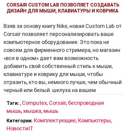
поверхности и даже жесты, что улучшает
CORSAIR CUSTOM LAB ПОЗВОЛЯЕТ СОЗДАВАТЬ
ДИЗАЙН ДЛЯ МЫШИ, КЛАВИАТУРЫ И КОВРИКА
пользовательский опыт.
Взяв за основу книгу Nike, новая Custom Lab от
Как выбрать подходящую
Corsair позволяет персонализировать ваше
беспроводную мышь?
компьютерное оборудование. Это пока не
совсем для фирменного стримера, но магазин
Тип подключения:
Рассмотрите, какой тип
«все в одном» дает вам возможность
подключения будет наиболее удобным для
добавить свой собственный стиль к мыши,
вас – Bluetooth, радиочастотное соединение
клавиатуре и коврику для мыши, чтобы
или другой вариант.
отразить, кто вы, немного лучше, чем обычный
Эргономика:
Обратите внимание на форму и
черный или белый. шелуха на вашем
размер мыши. Выберите модель, которая
лежит удобно в вашей руке и позволяет
,
Computex
,
Corsair
,
беспроводная
Тэги:
работать без напряжения.
мышь
,
мышка
,
мышь
Дополнительные функции:
Если вам важны
Комплектующие
,
Компьютеры
,
Категории:
дополнительные функции, такие как
НовостиIT
программируемые кнопки или скроллинг в