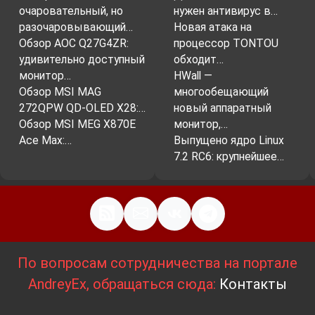
очаровательный, но
нужен антивирус в…
разочаровывающий…
Новая атака на
Обзор AOC Q27G4ZR:
процессор TONTOU
удивительно доступный
обходит…
монитор…
HWall —
Обзор MSI MAG
многообещающий
272QPW QD-OLED X28:…
новый аппаратный
Обзор MSI MEG X870E
монитор,…
Ace Max:…
Выпущено ядро Linux
7.2 RC6: крупнейшее…
По вопросам сотрудничества на портале
AndreyEx, обращаться сюда:
Контакты