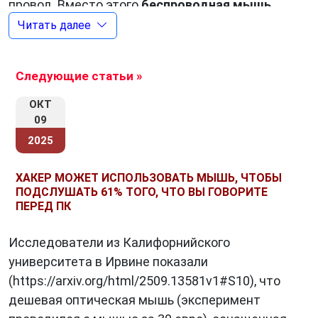
провод. Вместо этого
беспроводная мышь
использует различные технологии для
Читать далее
беспроводной передачи данных, такие как
Bluetooth, радиочастотные соединения или
Следующие статьи »
инфракрасные лучи.
ОКТ
09
Преимущества беспроводной
2025
компьютерной мыши
ХАКЕР МОЖЕТ ИСПОЛЬЗОВАТЬ МЫШЬ, ЧТОБЫ
Свобода движений:
Одним из главных
ПОДСЛУШАТЬ 61% ТОГО, ЧТО ВЫ ГОВОРИТЕ
преимуществ беспроводной мыши является
ПЕРЕД ПК
свобода движений. Пользователь не
ограничен длиной провода и может
Исследователи из Калифорнийского
управлять мышью с разных точек комнаты,
университета в Ирвине показали
не ограничиваясь радиусом действия
(https://arxiv.org/html/2509.13581v1#S10), что
провода.
дешевая оптическая мышь (эксперимент
Портативность:
Беспроводные мыши