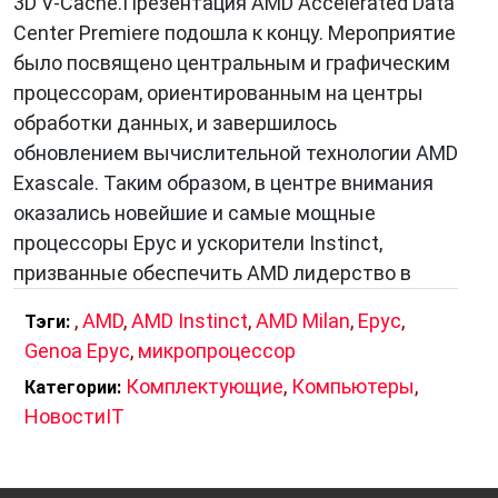
3D V-Cache.Презентация AMD Accelerated Data
Center Premiere подошла к концу. Мероприятие
было посвящено центральным и графическим
процессорам, ориентированным на центры
обработки данных, и завершилось
обновлением вычислительной технологии AMD
Exascale. Таким образом, в центре внимания
оказались новейшие и самые мощные
процессоры Epyc и ускорители Instinct,
призванные обеспечить AMD лидерство в
,
AMD
,
AMD Instinct
,
AMD Milan
,
Epyc
,
Тэги:
Genoa Epyc
,
микропроцессор
Комплектующие
,
Компьютеры
,
Категории:
НовостиIT