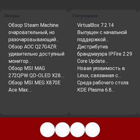
Обзоры
Популярное
Обзор Steam Machine:
VirtualBox 7.2.14
очаровательный, но
Выпущен с начальной
разочаровывающий…
поддержкой…
Обзор AOC Q27G4ZR:
Дистрибутив
удивительно доступный
брандмауэра IPFire 2.29
монитор…
Core Update…
Обзор MSI MAG
Новая уязвимость в
272QPW QD-OLED X28:…
Linux, связанная с…
Обзор MSI MEG X870E
Среда рабочего стола
Ace Max:…
KDE Plasma 6.8…