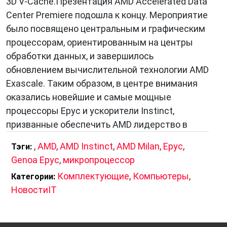
3D V-Cache.Презентация AMD Accelerated Data
Center Premiere подошла к концу. Мероприятие
было посвящено центральным и графическим
процессорам, ориентированным на центры
обработки данных, и завершилось
обновлением вычислительной технологии AMD
Exascale. Таким образом, в центре внимания
оказались новейшие и самые мощные
процессоры Epyc и ускорители Instinct,
призванные обеспечить AMD лидерство в
,
AMD
,
AMD Instinct
,
AMD Milan
,
Epyc
,
Тэги:
Genoa Epyc
,
микропроцессор
Комплектующие
,
Компьютеры
,
Категории:
НовостиIT