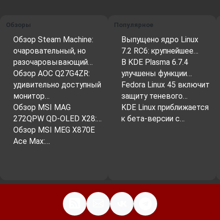
Обзоры
Популярное
Обзор Steam Machine:
Выпущено ядро Linux
очаровательный, но
7.2 RC6: крупнейшее…
разочаровывающий…
В KDE Plasma 6.7.4
Обзор AOC Q27G4ZR:
улучшены функции…
удивительно доступный
Fedora Linux 45 включит
монитор…
защиту теневого…
Обзор MSI MAG
KDE Linux приближается
272QPW QD-OLED X28:…
к бета-версии с…
Обзор MSI MEG X870E
Ace Max:…