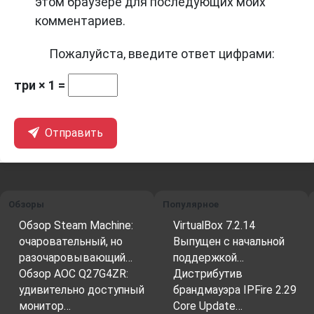
этом браузере для последующих моих
комментариев.
Пожалуйста, введите ответ цифрами:
три × 1 =
Отправить
Обзоры
Популярное
Обзор Steam Machine:
VirtualBox 7.2.14
очаровательный, но
Выпущен с начальной
разочаровывающий…
поддержкой…
Обзор AOC Q27G4ZR:
Дистрибутив
удивительно доступный
брандмауэра IPFire 2.29
монитор…
Core Update…