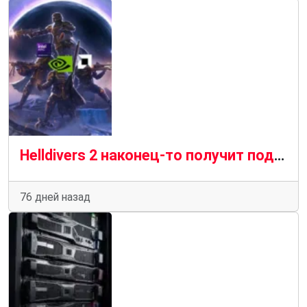
Helldivers 2 наконец-то получит поддержку AMD FSR, Intel XeSS, Nvidia DLSS и других технологий
76 дней назад