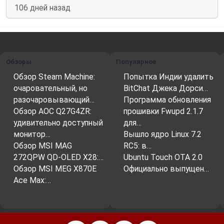
106 дней назад
Обзоры
Популярное
Обзор Steam Machine:
Попытка Индии удалить
очаровательный, но
BitChat Джека Дорси…
разочаровывающий…
Программа обновления
Обзор AOC Q27G4ZR:
прошивки Fwupd 2.1.7
удивительно доступный
для…
монитор…
Вышло ядро ​​Linux 7.2
Обзор MSI MAG
RC5: в…
272QPW QD-OLED X28:…
Ubuntu Touch OTA 2.0
Обзор MSI MEG X870E
Официально выпущен…
Ace Max:…