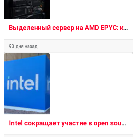
Выделенный сервер на AMD EPYC: когда dedicated выгоднее облачного VPS
93 дня назад
Intel сокращает участие в open source: что означает закрытие проектов на GitHub