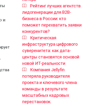
иты
Рейтинг лучших агентств
лидогенерации для B2B-
бизнеса в России: кто
ю и
поможет перехватить заявки
конкурентов?
Критическая
инфраструктура цифрового
ирует
суверенитета: как дата-
центры становятся основой
ь
новой ИТ-реальности
Компания Jellyfin
дства
потеряла руководителя
проекта и ключевого члена
команды в результате
масштабных кадровых
перестановок.