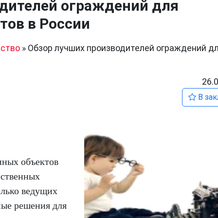
одителей ограждений для
ов в России
ство
»
Обзор лучших производителей ограждений д
26.
В зак
нных объектов
ественных
олько ведущих
ные решения для