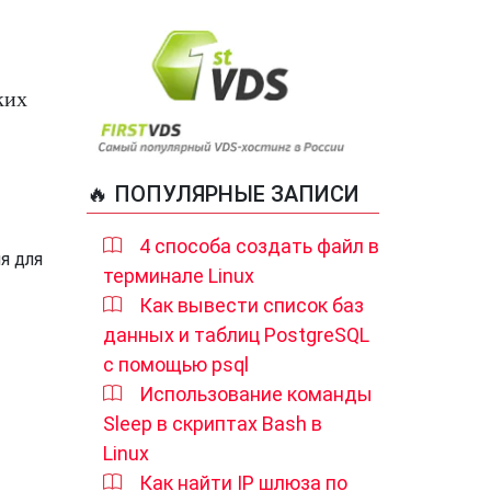
ких
🔥 ПОПУЛЯРНЫЕ ЗАПИСИ
4 способа создать файл в
я для
терминале Linux
Как вывести список баз
данных и таблиц PostgreSQL
с помощью psql
Использование команды
Sleep в скриптах Bash в
Linux
Как найти IP шлюза по