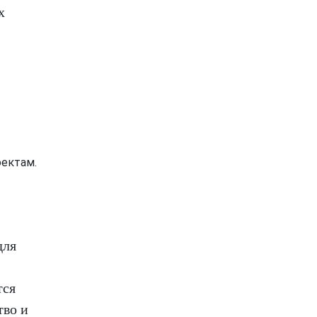
х
оектам.
для
тся
тво и