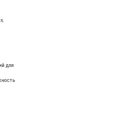
ых
ий для
жность