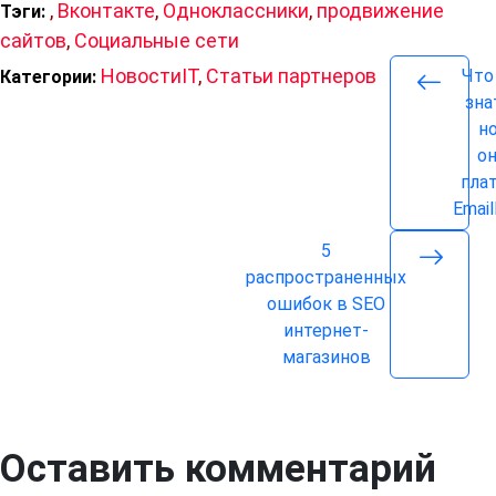
,
Вконтакте
,
Одноклассники
,
продвижение
Тэги:
сайтов
,
Социальные сети
НовостиIT
,
Статьи партнеров
Что
Категории:
зна
н
о
пла
Emai
5
распространенных
ошибок в SEO
интернет-
магазинов
Оставить комментарий