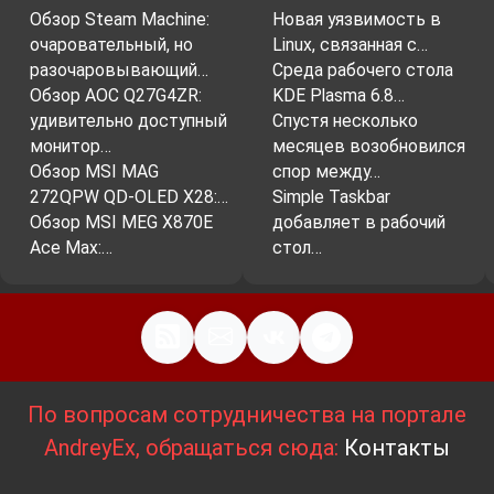
Обзор Steam Machine:
Новая уязвимость в
очаровательный, но
Linux, связанная с…
разочаровывающий…
Среда рабочего стола
Обзор AOC Q27G4ZR:
KDE Plasma 6.8…
удивительно доступный
Спустя несколько
монитор…
месяцев возобновился
Обзор MSI MAG
спор между…
272QPW QD-OLED X28:…
Simple Taskbar
Обзор MSI MEG X870E
добавляет в рабочий
Ace Max:…
стол…
По вопросам сотрудничества на портале
AndreyEx, обращаться сюда:
Контакты