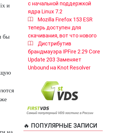
с начальной поддержкой
ix и
ядра Linux 7.2
Mozilla Firefox 153 ESR
теперь доступен для
скачивания, вот что нового
л бы
Дистрибутив
брандмауэра IPFire 2.29 Core
Update 203 Заменяет
Unbound на Knot Resolver
ящую
руются
аже
🔥 ПОПУЛЯРНЫЕ ЗАПИСИ
ти на