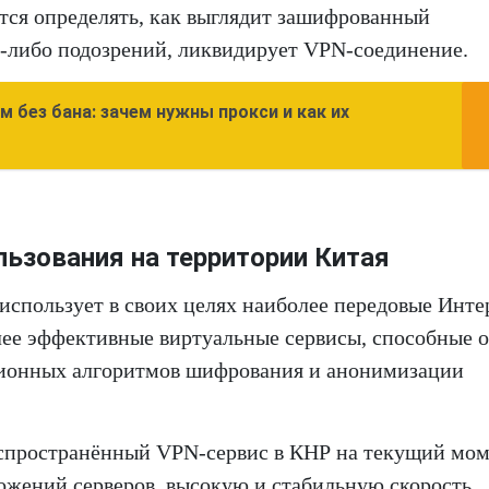
тся определять, как выглядит зашифрованный
х-либо подозрений, ликвидирует VPN-соединение.
 без бана: зачем нужны прокси и как их
льзования на территории Китая
 использует в своих целях наиболее передовые Инте
лее эффективные виртуальные сервисы, способные 
ционных алгоритмов шифрования и анонимизации
аспространённый VPN-сервис в КНР на текущий мом
жений серверов, высокую и стабильную скорость,