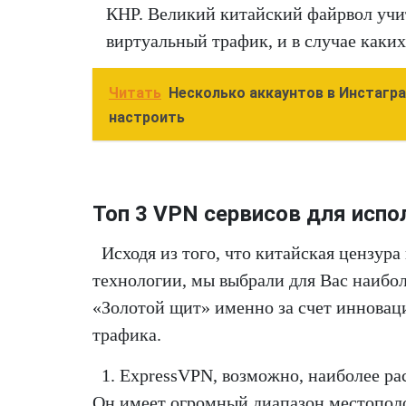
КНР. Великий китайский файрвол учи
виртуальный трафик, и в случае каки
Читать
Несколько аккаунтов в Инстаграм
настроить
Топ 3 VPN сервисов для испо
Исходя из того, что китайская цензура
технологии, мы выбрали для Вас наибо
«Золотой щит» именно за счет иннова
трафика.
1. ExpressVPN, возможно, наиболее р
Он имеет огромный диапазон местополо