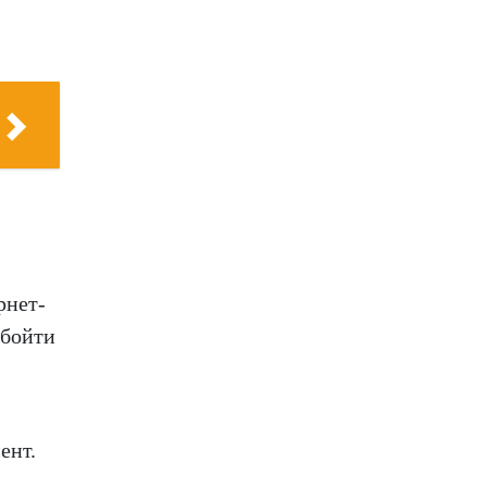
рнет-
обойти
ент.