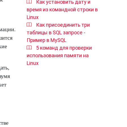
Как установить дату и
время из командной строки в
Linux
Как присоединить три
мации.
таблицы в SQL запросе -
шится
Пример в MySQL
кие
5 команд для проверки
использования памяти на
Linux
ать,
вумя
кет
стве