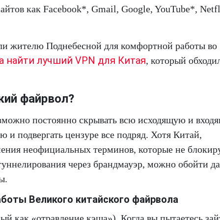
айтов как Facebook*, Gmail, Google, YouTube*, Netfl
ли жителю Поднебесной для комфортной работы во
а найти лучший VPN для Китая
, который обходи
кий файрвол?
зможно постоянно скрывать всю исходящую и вход
 и подвергать цензуре все подряд. Хотя Китай,
енения неофициальных терминов, которые не блоки
туннелирования через брандмауэр, можно обойти д
ы.
боты Великого китайского файрвола
й как «отравление кэша»). Когда вы пытаетесь зай