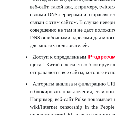
веб-сайт, такой как, к примеру, twit
своими DNS-серверами и отправляет з
связан с этим сайтом. В случае невер
совершенно не там и не даст положит
DNS ошибочными адресами для многих 
для многих пользователей.
IP-адреса
Доступ к определенным
щита”. Китай с легкостью блокирует до
отправляются все сайты, которые исп
Алгоритм анализа и фильтрацию URL
и блокировать подключения, если они
Например, веб-сайт Pulse показывает 
wiki/Internet_censorship_in_the_Peop
просматривает URL-адрес и принимает