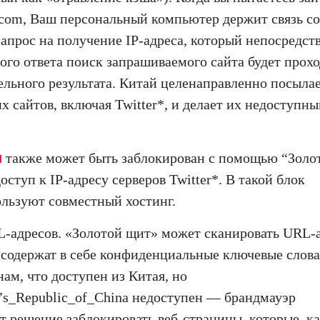
ter.com, Ваш персональный компьютер держит связь со
апрос на получение IP-адреса, который непосредст
ного ответа поиск запрашиваемого сайта будет прох
ельного результата. Китай целенаправленно посылае
сайтов, включая Twitter*, и делает их недоступн
м
также может быть заблокирован с помощью “Золо
ступ к IP-адресу серверов Twitter*. В такой блок
ользуют совместный хостинг.
-адресов. «Золотой щит» может сканировать URL-
 содержат в себе конфиденциальные ключевые слова
нам, что доступен из Китая, но
le’s_Republic_of_China недоступен — брандмауэр
 решение заблокировать веб-страницы, которые, к