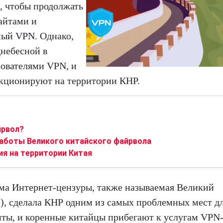
, чтобы продолжать
айтами и
ый VPN. Однако,
днебесной в
зователями VPN, и
нкционируют на территории КНР.
йрвол?
аботы Великого китайского файрвола
ия на территории Китая
ма Интернет-цензуры, также называемая Великий
), сделала КНР одним из самых проблемных мест дл
нты, и коренные китайцы прибегают к услугам VPN