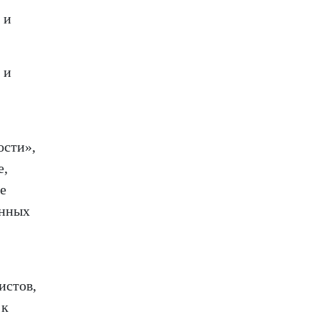
 и
 и
ости»,
е,
е
анных
истов,
 к