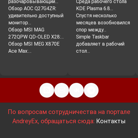
разочаровывающий…
Среда рабочего стола
Обзор AOC Q27G4ZR:
KDE Plasma 6.8…
удивительно доступный
Спустя несколько
монитор…
месяцев возобновился
Обзор MSI MAG
спор между…
272QPW QD-OLED X28:…
Simple Taskbar
Обзор MSI MEG X870E
добавляет в рабочий
Ace Max:…
стол…
По вопросам сотрудничества на портале
AndreyEx, обращаться сюда:
Контакты