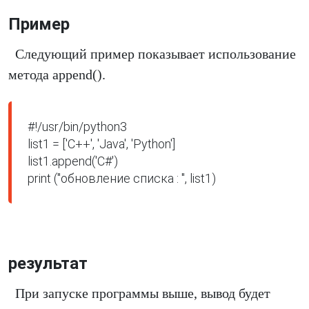
Пример
Следующий пример показывает использование
метода append().
#!/usr/bin/python3

list1 = ['C++', 'Java', 'Python']

list1.append('C#')

print ("обновление списка : ", list1)
результат
При запуске программы выше, вывод будет