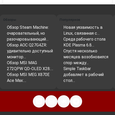
Обзоры
Популярное
Обзор Steam Machine:
Новая уязвимость в
очаровательный, но
Linux, связанная с…
разочаровывающий…
Среда рабочего стола
Обзор AOC Q27G4ZR:
KDE Plasma 6.8…
удивительно доступный
Спустя несколько
монитор…
месяцев возобновился
Обзор MSI MAG
спор между…
272QPW QD-OLED X28:…
Simple Taskbar
Обзор MSI MEG X870E
добавляет в рабочий
Ace Max:…
стол…