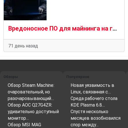
Вредоносное ПО для майнинга на графических процессорах распространяется с помощью SEO-отравления и чат-ботов с искусственным интеллектом
71 день назад
Обзоры
Популярное
Обзор Steam Machine:
Новая уязвимость в
очаровательный, но
Linux, связанная с…
разочаровывающий…
Среда рабочего стола
Обзор AOC Q27G4ZR:
KDE Plasma 6.8…
удивительно доступный
Спустя несколько
монитор…
месяцев возобновился
Обзор MSI MAG
спор между…