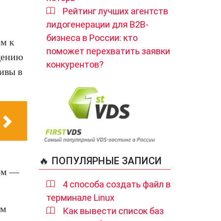
Рейтинг лучших агентств
лидогенерации для B2B-
бизнеса в России: кто
м к
поможет перехватить заявки
щению
конкурентов?
ивы в
🔥 ПОПУЛЯРНЫЕ ЗАПИСИ
ом —
4 способа создать файл в
терминале Linux
ым
Как вывести список баз