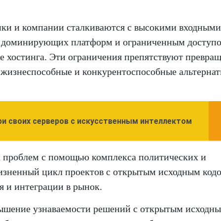
чики и компании сталкиваются с высокими входными
м доминирующих платформ и ограниченным доступо
ре хостинга. Эти ограничения препятствуют превра
 жизнеспособные и конкурентоспособные альтернат
три своих серверов с искусственным интеллектом
х проблем с помощью комплекса политических и
изненный цикл проектов с открытым исходным код
я и интеграции в рынок.
вышение узнаваемости решений с открытым исходн