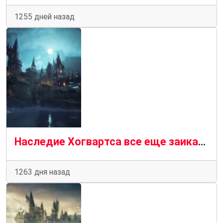
1255 дней назад
Наследие Хогвартса все еще заикается? Мод исправления Ascendio может решить проблему на ПК
1263 дня назад