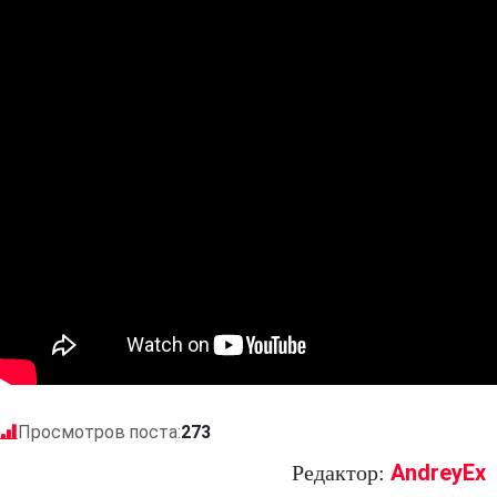
Просмотров поста:
273
AndreyEx
Редактор: