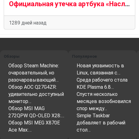
Официальная утечка артбука «Наследие Хогвартса» раскрывает эксклюзивные подробности всего за несколько недель до запуска
1289 дней назад
Обзоры
Популярное
Обзор Steam Machine:
Новая уязвимость в
очаровательный, но
Linux, связанная с…
разочаровывающий…
Среда рабочего стола
Обзор AOC Q27G4ZR:
KDE Plasma 6.8…
удивительно доступный
Спустя несколько
монитор…
месяцев возобновился
Обзор MSI MAG
спор между…
272QPW QD-OLED X28:…
Simple Taskbar
Обзор MSI MEG X870E
добавляет в рабочий
Ace Max:…
стол…