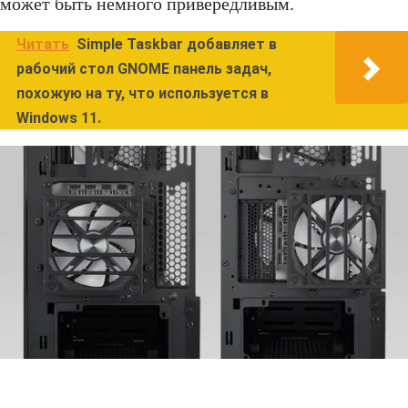
может быть немного привередливым.
Читать
Simple Taskbar добавляет в
рабочий стол GNOME панель задач,
похожую на ту, что используется в
Windows 11.