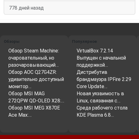
778 дней назад
Обзоры
Популярное
Обзор Steam Machine:
VirtualBox 7.2.14
очаровательный, но
Выпущен с начальной
разочаровывающий…
поддержкой…
Обзор AOC Q27G4ZR:
Дистрибутив
удивительно доступный
брандмауэра IPFire 2.29
монитор…
Core Update…
Обзор MSI MAG
Новая уязвимость в
272QPW QD-OLED X28:…
Linux, связанная с…
Обзор MSI MEG X870E
Среда рабочего стола
Ace Max:…
KDE Plasma 6.8…