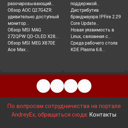
разочаровывающий…
поддержкой…
Обзор AOC Q27G4ZR:
Дистрибутив
удивительно доступный
брандмауэра IPFire 2.29
монитор…
Core Update…
Обзор MSI MAG
Новая уязвимость в
272QPW QD-OLED X28:…
Linux, связанная с…
Обзор MSI MEG X870E
Среда рабочего стола
Ace Max:…
KDE Plasma 6.8…
По вопросам сотрудничества на портале
AndreyEx, обращаться сюда:
Контакты