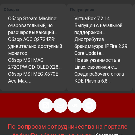
Обзоры
Популярное
Обзор Steam Machine:
VirtualBox 7.2.14
очаровательный, но
Выпущен с начальной
разочаровывающий…
поддержкой…
Обзор AOC Q27G4ZR:
Дистрибутив
удивительно доступный
брандмауэра IPFire 2.29
монитор…
Core Update…
Обзор MSI MAG
Новая уязвимость в
272QPW QD-OLED X28:…
Linux, связанная с…
Обзор MSI MEG X870E
Среда рабочего стола
Ace Max:…
KDE Plasma 6.8…
По вопросам сотрудничества на портале