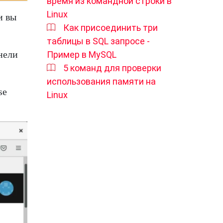
время из командной строки в
Linux
и вы
Как присоединить три
таблицы в SQL запросе -
нели
Пример в MySQL
5 команд для проверки
использования памяти на
se
Linux