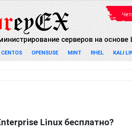
Чет
министрирование серверов на основе L
CENTOS
OPENSUSE
MINT
RHEL
KALI L
nterprise Linux бесплатно?