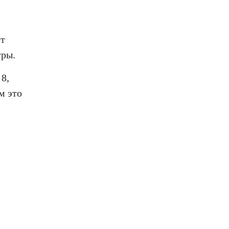
ет
уры.
8,
м это