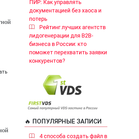
ПИР: Как управлять
документацией без хаоса и
потерь
тной
Рейтинг лучших агентств
лидогенерации для B2B-
бизнеса в России: кто
поможет перехватить заявки
конкурентов?
ать
🔥 ПОПУЛЯРНЫЕ ЗАПИСИ
ной
4 способа создать файл в