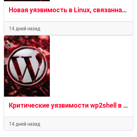
Новая уязвимость в Linux, связанная с файловой системой RefluXFS, позволяет злоумышленникам получить права root.
14 дней назад
Критические уязвимости wp2shell в WordPress используются для установки веб-оболочек.
14 дней назад