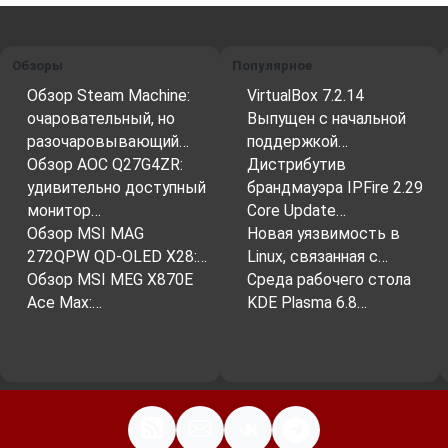
Обзоры
Популярное
Обзор Steam Machine:
VirtualBox 7.2.14
очаровательный, но
Выпущен с начальной
разочаровывающий…
поддержкой…
Обзор AOC Q27G4ZR:
Дистрибутив
удивительно доступный
брандмауэра IPFire 2.29
монитор…
Core Update…
Обзор MSI MAG
Новая уязвимость в
272QPW QD-OLED X28:…
Linux, связанная с…
Обзор MSI MEG X870E
Среда рабочего стола
Ace Max:…
KDE Plasma 6.8…