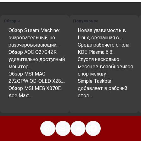
Обзоры
Популярное
Обзор Steam Machine:
Новая уязвимость в
очаровательный, но
Linux, связанная с…
разочаровывающий…
Среда рабочего стола
Обзор AOC Q27G4ZR:
KDE Plasma 6.8…
удивительно доступный
Спустя несколько
монитор…
месяцев возобновился
Обзор MSI MAG
спор между…
272QPW QD-OLED X28:…
Simple Taskbar
Обзор MSI MEG X870E
добавляет в рабочий
Ace Max:…
стол…