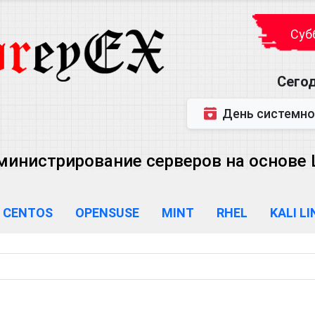
Субб
Сегод
День системного администратора (
министрирование серверов на основе Lin
CENTOS
OPENSUSE
MINT
RHEL
KALI L