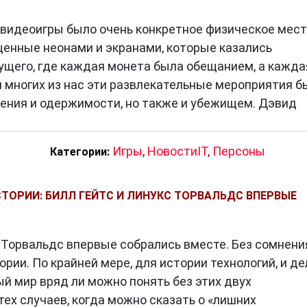
ичности и понимание аудитории
у видеоигры было очень конкретное физическое мест
«персона» в IT — как культовая личность, так и
енные неонами и экранами, которые казались
ажную роль в развитии технологий. Великие лично
щего, где каждая монета была обещанием, а кажда
 а продуктовые команды используют персоны как
я многих из нас эти развлекательные мероприятия б
его пользовательского опыта.
ения и одержимости, но также и убежищем. Дэвид
нием Стива Джобса была ориентирована на эстетику
и детальных пользовательских персоны при разрабо
Игры
,
НовостиIT
,
Персоны
Категории:
ерсоны помогают понять, какие функции важны для
й.
ТОРИИ: БИЛЛ ГЕЙТС И ЛИНУКС ТОРВАЛЬДС ВПЕРВЫЕ
 персон сегодня
с Торвальдс впервые собрались вместе. Без сомнени
рии. По крайней мере, для истории технологий, и де
урируют за внимание пользователя буквально кажду
ый мир вряд ли можно понять без этих двух
 — ключ к успеху. В то же время технологические
тех случаев, когда можно сказать о «лишних
 стандарты и ожидания, к которым стремятся