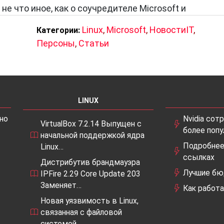
не что иное, как о соучредителе Microsoft и
Linux
,
Microsoft
,
НовостиIT
,
Категории:
Персоны
,
Статьи
ения развития индустрии.
етодологии.
о опыта.
 и человеко-ориентированных технологий.
LINUX
но
Nvidia сот
VirtualBox 7.2.14 Выпущен с
более поп
начальной поддержкой ядра
Подробнее 
Linux…
а мира: мир идей, созданных великими личностями, 
ссылках
Дистрибутив брандмауэра
ыходит понимание потребностей пользователя. Без
Лучшие бю
IPFire 2.29 Core Update 203
 бы столь стремительно, а без продуманных UX-перс
Заменяет…
Как работ
обными. Именно благодаря взаимодействию этих дв
Новая уязвимость в Linux,
новятся по-настоящему значимыми и полезными.
связанная с файловой
системой…