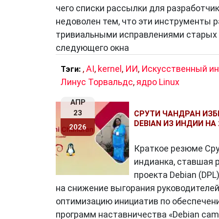
сообщества вокруг своих идей. Многие
чего списки рассылки для разработчи
идеологическими ориентирами, опреде
недоволен тем, что эти инструменты р
тривиальными исправлениями старых 
следующего окна
Персоны как инструмент UX-диза
,
AI
,
kernel
,
ИИ
,
Искусственный ин
Тэги:
Второе, более прикладное значение 
Линус Торвальдс
,
ядро Linux
основанные на реальных данных обр
дизайнерам и маркетологам понимать 
АПР
23
СРУТИ ЧАНДРАН ИЗ
Пример:
DEBIAN ИЗ ИНДИИ НА 
2026
Краткое резюме Сру
Анна, 34 года, менеджер по 
индианка, ставшая 
общения. Её приоритет — скорость
проекта Debian (DPL
на снижение выгорания руководителе
оптимизацию инициатив по обеспечени
Такие персоны включают в себя:
программ наставничества «Debian cam