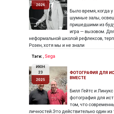
2026
Синтез двух подходов: влияние л
Было время, когда 
Интересно, что оба значения термина 
шумные залы, освещ
вымышленный пользователь — играют в
пришедшими из буду
формируют философию и инструменты,
игра — вызовом. Дл
методологию для проектирования лучш
неформальной школой рефлексов, терп
Розен, хотя мы и не знали
Например, идеология Apple под влия
простоту — это отразилось в создани
,
Sega
Тэги:
интерфейсов. А в open-source-среде п
ИЮН
технически подкованных пользователе
23
ФОТОГРАФИЯ ДЛЯ ИС
ВМЕСТЕ
2025
Почему важно понимать значение
Билл Гейтс и Линук
фотография для исто
В мире, где цифровые продукты конк
том, что современн
секунду, понимание целевой аудитории
личностей.Это действительно один из 
лидеры и «персоны-иконы» формируют