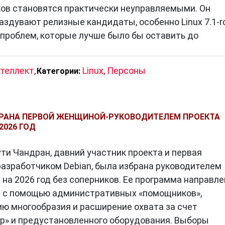
 из них также становятся моральными и
ков становятся практически неуправляемыми. Он
ляя, в каком направлении развивается цифровой ми
аздувают релизные кандидаты, особенно Linux 7.1-rc
проблем, которые лучше было бы оставить до
йна
теллект
,
Linux
,
Персоны
Категории:
термина «персоны» — это
вымышленные, но
азы пользователей
, которые помогают разработчик
и учитывать потребности аудитории.
БРАНА ПЕРВОЙ ЖЕНЩИНОЙ-РУКОВОДИТЕЛЕМ ПРОЕКТА
2026 ГОД
ти Чандран, давний участник проекта и первая
продажам, использует смартфон для заказов и
разработчиком Debian, была избрана руководителем
 и простота интерфейса.
) на 2026 год без соперников. Ее программа направл
й с помощью административных «помощников»,
ю многообразия и расширение охвата за счет
p» и предустановленного оборудования. Выборы