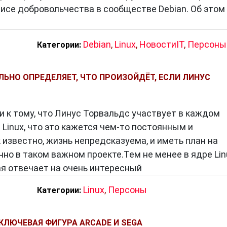
се добровольчества в сообществе Debian. Об этом
ол, профессия).
льзователь).
дукт).
Debian
,
Linux
,
НовостиIT
,
Персоны
Категории:
ателю достичь цели).
т на решение).
ЛЬНО ОПРЕДЕЛЯЕТ, ЧТО ПРОИЗОЙДЁТ, ЕСЛИ ЛИНУС
т:
м.
и к тому, что Линус Торвальдс участвует в каждом
всех».
Linux, что это кажется чем-то постоянным и
ьзования продукта.
 известно, жизнь непредсказуема, и иметь план на
дами (дизайнеры, разработчики, аналитики).
нно в таком важном проекте.Тем не менее в ядре Lin
ая отвечает на очень интересный
 и при разработке сложных цифровых экосистем, где
Linux
,
Персоны
Категории:
 потребителе.
 КЛЮЧЕВАЯ ФИГУРА ARCADE И SEGA