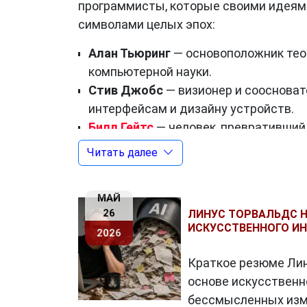
программисты, которые своими идеями
символами целых эпох:
Алан Тьюринг
— основоположник теор
компьютерной науки.
Стив Джобс
— визионер и соосноват
интерфейсам и дизайну устройств.
Билл Гейтс
— человек, превративший
повлиявший на массовое распростра
Читать далее
Линус Торвальдс
— создатель ядра L
source-сообщества и серверных техн
МАЙ
Марк Цукерберг
— основатель Faceb
26
ЛИНУС ТОРВАЛЬДС
социальной среды.
ИСКУССТВЕННОГО ИН
2026
Краткое резюме Лин
Влияние таких персон выходит далек
основе искусственн
тренды, инвестируют в науку и образ
бессмысленных изме