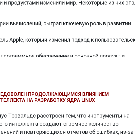
 и продуктами изменили мир. Некоторые из них ста
ии вычислений, сыграл ключевую роль в развитии
ель Apple, который изменил подход к пользовательс
 программное обеспечение в основной продукт и
нение персональных компьютеров.
inux, оказавший огромное влияние на развитие open-
ологий.
ook, сыгравший важную роль в формировании цифро
 НЕДОВОЛЕН ПРОДОЛЖАЮЩИМСЯ ВЛИЯНИЕМ
ТЕЛЛЕКТА НА РАЗРАБОТКУ ЯДРА LINUX
ус Торвальдс расстроен тем, что инструменты на
о за рамки технологических решений. Они формирую
ого интеллекта создают огромное количество
ование, задают темп инновациям и формируют целые
нений и повторяющихся отчетов об ошибках, из-за