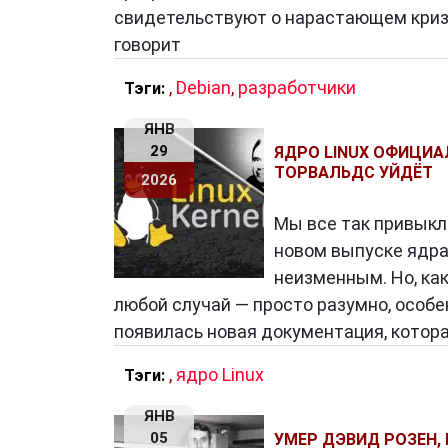
свидетельствуют о нарастающем кризи
Демографические данные (возраст, п
говорит
Цели и задачи (что хочет достичь по
Поведение (как и где использует про
,
Debian
,
разработчики
Тэги:
Боли и барьеры (что мешает пользов
ЯНВ
Мотивации (что вдохновляет и влияе
29
ЯДРО LINUX ОФИЦИА
Создание таких персонажей позволяе
ТОРВАЛЬДС УЙДЁТ
2026
Делать интерфейс более интуитивны
Мы все так привыкл
Избегать абстрактных решений «для 
новом выпуске ядра 
Учитывать реальные сценарии испол
неизменным. Но, как
Упрощать коммуникацию между коман
любой случай — просто разумно, особе
появилась новая документация, котор
Особенно это важно в agile-командах
,
ядро Linux
Тэги:
персоны помогают сохранять фокус на
ЯНВ
05
УМЕР ДЭВИД РОЗЕН,