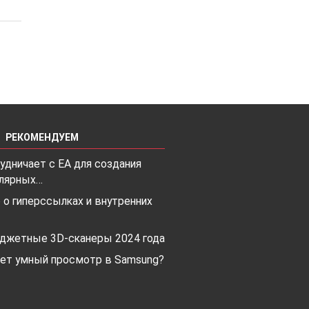
РЕКОМЕНДУЕМ
рудничает с EA для создания
улярных…
о гиперссылках и внутренних
и
джетные 3D-сканеры 2024 года
он
ает умный просмотр в Samsung?
ух