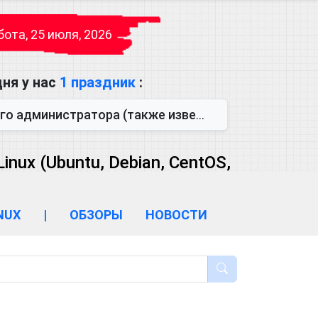
ота, 25 июля, 2026
ня у нас
1 праздник
:
также известен как День сисадмина) — праздник, который отмечается...
ux (Ubuntu, Debian, CentOS,
INUX
|
ОБЗОРЫ
НОВОСТИ