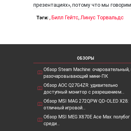
презентациях», потому что мы говорим 
разработчики по всему миру.
,
Билл Гейтс
,
Линус Торвальдс
Тэги:
Таким образом, влияние персон в IT:
Определяет стратегические направл
Формирует продуктовые подходы и м
Улучшает качество пользовательског
Способствует созданию инклюзивных
ОБЗОРЫ
Обзор Steam Machine: очаровательный, 
разочаровывающий мини-ПК
Заключение
Обзор AOC Q27G4ZR: удивительно
Термин «персона» в IT объединяет дв
доступный монитор с разрешением…
мир практики, где на передний план в
Обзор MSI MAG 272QPW QD-OLED X28:
визионеров индустрия не развивалась
отличный игровой…
продукты не становились бы столь уд
Обзор MSI MEG X870E Ace Max: полубог
уровней современные технологии ста
среди…