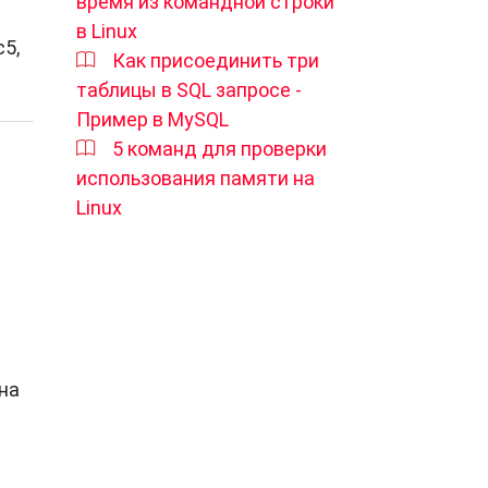
время из командной строки
в Linux
р.
5,
Как присоединить три
таблицы в SQL запросе -
Пример в MySQL
5 команд для проверки
использования памяти на
ам,
Linux
ена