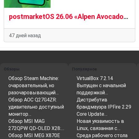
postmarketOS 26.06 «Alpen Avocado» — свежие обновления Linux для смартфонов
47 дней назад
Обзоры
Популярное
Обзор Steam Machine:
VirtualBox 7.2.14
очаровательный, но
Выпущен с начальной
разочаровывающий…
поддержкой…
Обзор AOC Q27G4ZR:
Дистрибутив
удивительно доступный
брандмауэра IPFire 2.29
монитор…
Core Update…
Обзор MSI MAG
Новая уязвимость в
272QPW QD-OLED X28:…
Linux, связанная с…
Обзор MSI MEG X870E
Среда рабочего стола