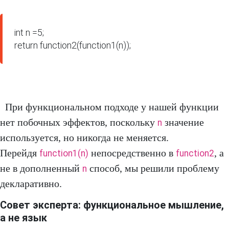
int n =5;

return function2(function1(n));
При функциональном подходе у нашей функции
нет побочных эффектов, поскольку
значение
n
используется, но никогда не меняется.
Перейдя
непосредственно в
, а
function1(n)
function2
не в дополненный
способ, мы решили проблему
n
декларативно.
Совет эксперта: функциональное мышление,
а не язык