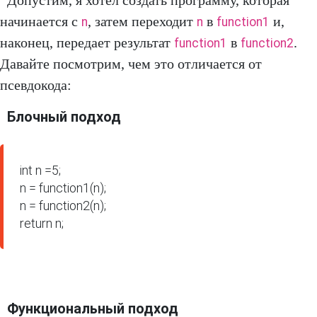
Допустим, я хотел создать программу, которая
начинается с
, затем переходит
в
и,
n
n
function1
наконец, передает результат
в
.
function1
function2
Давайте посмотрим, чем это отличается от
псевдокода:
Блочный подход
int n =5;

n = function1(n);

n = function2(n);

return n;
Функциональный подход