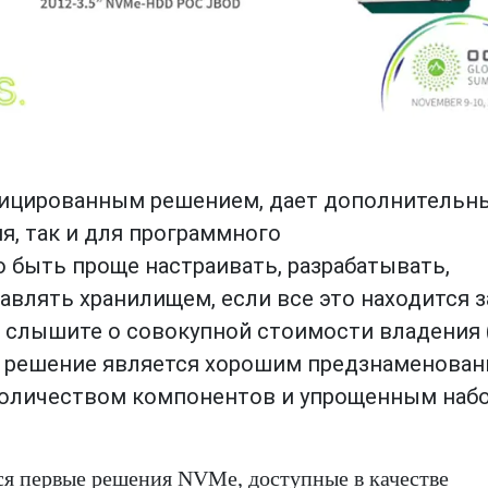
фицированным решением, дает дополнительн
я, так и для программного
 быть проще настраивать, разрабатывать,
влять хранилищем, если все это находится з
а слышите о совокупной стоимости владения 
 ее решение является хорошим предзнаменован
оличеством компонентов и упрощенным наб
тся первые решения NVMe, доступные в качестве