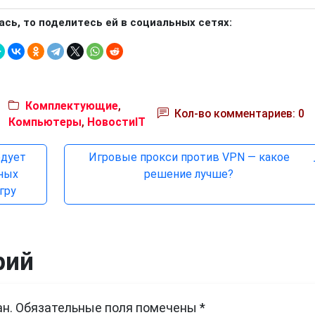
ась, то поделитесь ей в социальных сетях:
Комплектующие
,
Кол-во комментариев: 0
Компьютеры
,
НовостиIT
едует
Игровые прокси против VPN — какое
ьных
решение лучше?
гру
рий
н.
Обязательные поля помечены
*