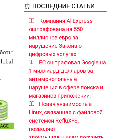
⏰ ПОСЛЕДНИЕ СТАТЬИ
Компания AliExpress
оштрафована на 550
миллионов евро за
у
нарушение Закона о
аботы
цифровых услугах.
lobal
ЕС оштрафовал Google на
1 миллиард долларов за
антимонопольные
т
нарушения в сфере поиска и
магазинов приложений.
Новая уязвимость в
Linux, связанная с файловой
системой RefluXFS,
позволяет
злоумышленникам получить