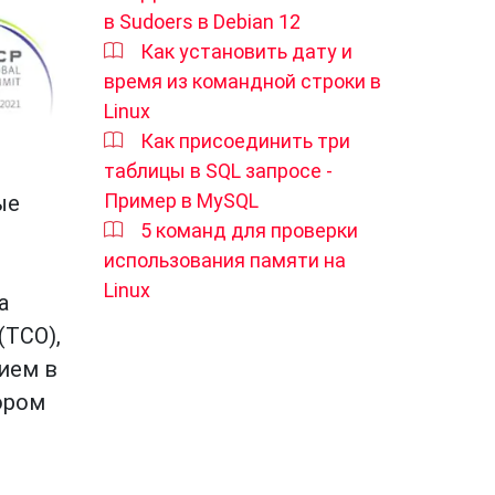
в Sudoers в Debian 12
Как установить дату и
время из командной строки в
Linux
Как присоединить три
таблицы в SQL запросе -
Пример в MySQL
ые
5 команд для проверки
использования памяти на
Linux
а
(TCO),
ием в
ором