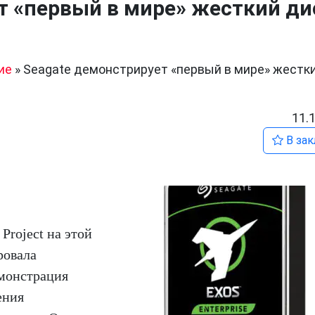
т «первый в мире» жесткий ди
ие
»
Seagate демонстрирует «первый в мире» жестк
11.
В зак
Project на этой
ровала
монстрация
ения