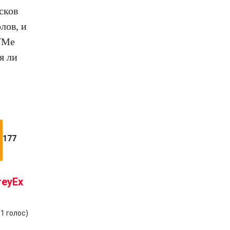
сков
лов, и
VMe
я ли
177
reyEx
(
1
голос)