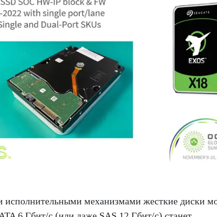
ми исполнительными механизмами жесткие диски м
ATA 6 Гбит/с (или даже SAS 12 Гбит/с) станет