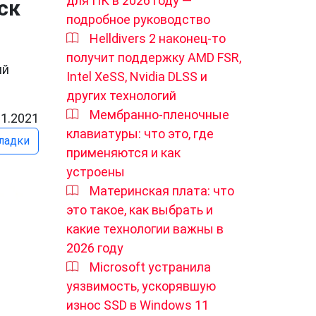
для ПК в 2026 году —
ск
подробное руководство
Helldivers 2 наконец-то
получит поддержку AMD FSR,
ий
Intel XeSS, Nvidia DLSS и
других технологий
Мембранно-пленочные
11.2021
клавиатуры: что это, где
ладки
применяются и как
устроены
Материнская плата: что
это такое, как выбрать и
какие технологии важны в
2026 году
Microsoft устранила
уязвимость, ускорявшую
износ SSD в Windows 11