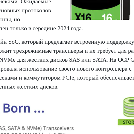
исками. Ожидаемые
сновных протоколов
нны, но
ен только в середине 2024 года.
зайн SoC, который предлагает встроенную поддержк
ржит трехрежимные трансиверы и не требует для р
 NVMe для жестких дисков SAS или SATA. На OCP G
ровала использование своего нового контроллера с
еками и коммутатором PCIe, который обеспечивае
нных жестких дисков.