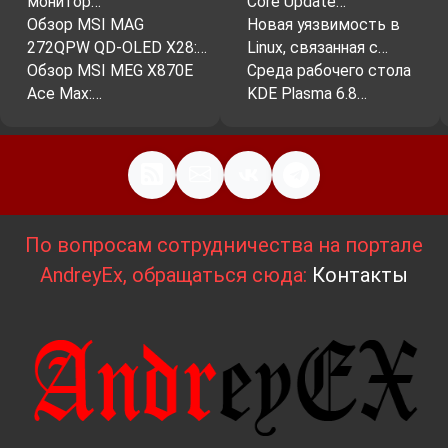
монитор…
Core Update…
Обзор MSI MAG
Новая уязвимость в
272QPW QD-OLED X28:…
Linux, связанная с…
Обзор MSI MEG X870E
Среда рабочего стола
Ace Max:…
KDE Plasma 6.8…
По вопросам сотрудничества на портале
AndreyEx, обращаться сюда:
Контакты