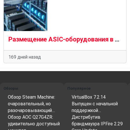
Размещение ASIC-оборудования в майнинг-отеле: расчёт окупаемости, риски и преимущества
169 дней назад
Обзоры
Популярное
Обзор Steam Machine:
VirtualBox 7.2.14
очаровательный, но
Выпущен с начальной
разочаровывающий…
поддержкой…
Обзор AOC Q27G4ZR:
Дистрибутив
удивительно доступный
брандмауэра IPFire 2.29