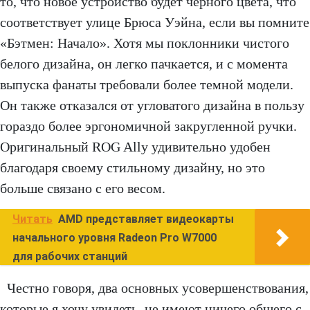
то, что новое устройство будет черного цвета, что
соответствует улице Брюса Уэйна, если вы помните
«Бэтмен: Начало». Хотя мы поклонники чистого
белого дизайна, он легко пачкается, и с момента
выпуска фанаты требовали более темной модели.
Он также отказался от угловатого дизайна в пользу
гораздо более эргономичной закругленной ручки.
Оригинальный ROG Ally удивительно удобен
благодаря своему стильному дизайну, но это
больше связано с его весом.
Читать
AMD представляет видеокарты
начального уровня Radeon Pro W7000
для рабочих станций
Честно говоря, два основных усовершенствования,
которые я хочу увидеть, не имеют ничего общего с