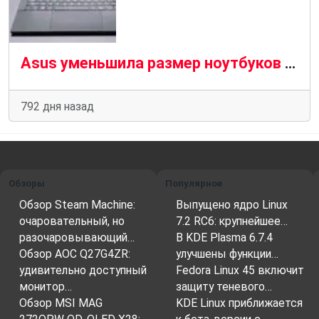
Asus уменьшила размер ноутбуков TUF Gaming до 14-дюймовых модулей искусственного интеллекта
792 дня назад
Обзоры
Популярное
Обзор Steam Machine:
Выпущено ядро Linux
очаровательный, но
7.2 RC6: крупнейшее…
разочаровывающий…
В KDE Plasma 6.7.4
Обзор AOC Q27G4ZR:
улучшены функции…
удивительно доступный
Fedora Linux 45 включит
монитор…
защиту теневого…
Обзор MSI MAG
KDE Linux приближается