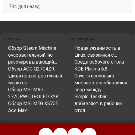
794 дня назад
Обзоры
Популярное
Обзор Steam Machine:
Новая уязвимость в
очаровательный, но
Linux, связанная с…
разочаровывающий…
Среда рабочего стола
Обзор AOC Q27G4ZR:
KDE Plasma 6.8…
удивительно доступный
Спустя несколько
монитор…
месяцев возобновился
Обзор MSI MAG
спор между…
272QPW QD-OLED X28:…
Simple Taskbar
Обзор MSI MEG X870E
добавляет в рабочий
Ace Max:…
стол…