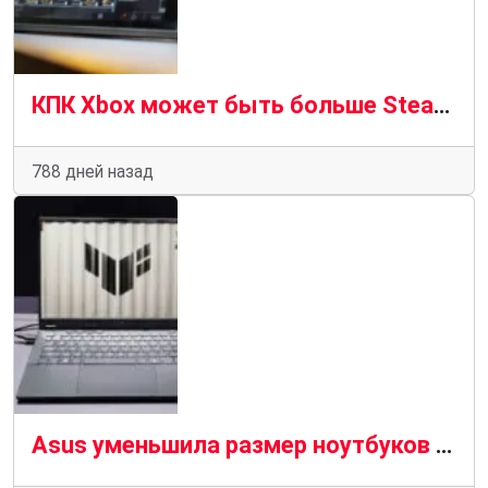
КПК Xbox может быть больше Steam Deck, чем PlayStation Portal
788 дней назад
Asus уменьшила размер ноутбуков TUF Gaming до 14-дюймовых модулей искусственного интеллекта