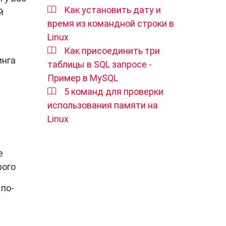
Как установить дату и
й
время из командной строки в
Linux
Как присоединить три
инга
таблицы в SQL запросе -
Пример в MySQL
5 команд для проверки
использования памяти на
Linux
е
рого
 по-