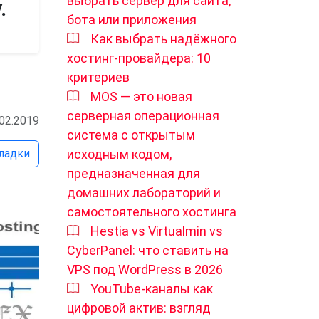
выбрать сервер для сайта,
.
бота или приложения
Как выбрать надёжного
хостинг-провайдера: 10
критериев
MOS — это новая
серверная операционная
.02.2019
система с открытым
ладки
исходным кодом,
предназначенная для
домашних лабораторий и
самостоятельного хостинга
Hestia vs Virtualmin vs
CyberPanel: что ставить на
VPS под WordPress в 2026
YouTube-каналы как
цифровой актив: взгляд