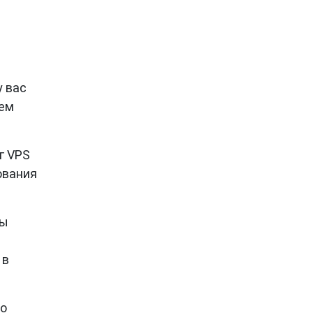
у вас
ъем
г VPS
ования
вы
 в
но