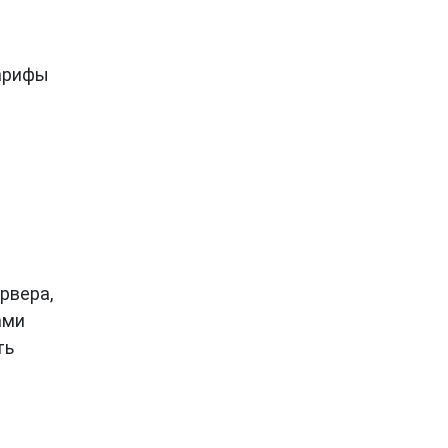
тарифы
рвера,
ами
ть