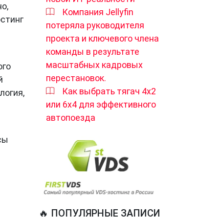
о,
Компания Jellyfin
остинг
потеряла руководителя
проекта и ключевого члена
команды в результате
масштабных кадровых
ого
перестановок.
й
Как выбрать тягач 4х2
логия,
или 6х4 для эффективного
автопоезда
сы
🔥 ПОПУЛЯРНЫЕ ЗАПИСИ