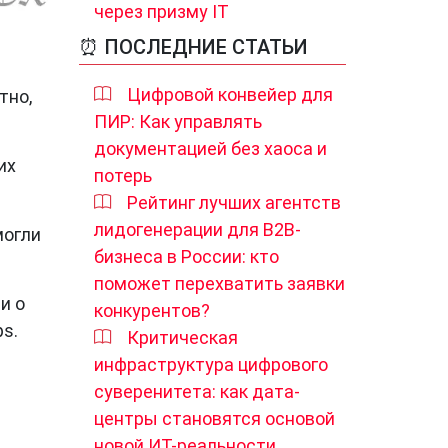
через призму IT
⏰ ПОСЛЕДНИЕ СТАТЬИ
Цифровой конвейер для
тно,
ПИР: Как управлять
документацией без хаоса и
их
потерь
Рейтинг лучших агентств
лидогенерации для B2B-
могли
бизнеса в России: кто
поможет перехватить заявки
и о
конкурентов?
s.
Критическая
инфраструктура цифрового
суверенитета: как дата-
центры становятся основой
новой ИТ-реальности