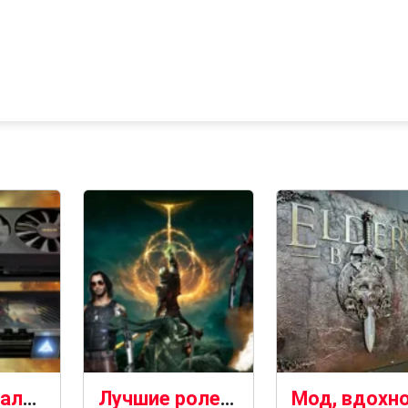
Эти специальные выпуски графических процессоров Intel Arc созданы для поклонников Elden Ring
Лучшие ролевые игры 2024 года: ролевые игры для ПК и консолей, которые стоит попробовать