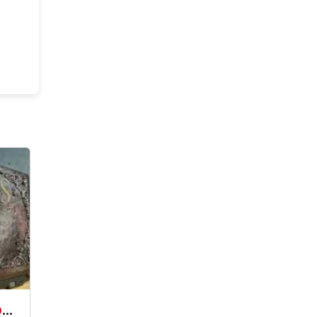
Мод, вдохновленный Elden Ring, вдохнул новую жизнь в устаревший ноутбук Asus