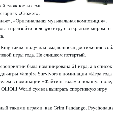
щей сложности семь
тегориях «Сюжет»,
наж», «Оригинальная музыкальная композиция»,
огла превзойти ролевую игру с открытым миром от
а.
 Ring также получила выдающиеся достижения в об
левой игры года. Не слишком потертый.
ероприятии была номинирована 61 игра, а в список
ди-игры Vampire Survivors в номинации «Игра года 
телем в номинации «Файтинг года» и покинул поле,
 OlliOlli World сумела выиграть спортивную игру
ый такими играми, как Grim Fandango, Psychonauts