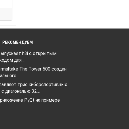
РЕКОМЕНДУЕМ
 выпускает h3i с открытым
кодом для…
rmaltake The Tower 500 создан
кального…
тавляет трио киберспортивных
 с диагональю 32…
приложение PyQt на примере