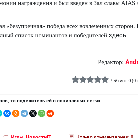
емонии награждения и был введен в Зал славы AIAS 
ная «безупречная» победа всех вовлеченных сторон.
здесь
олный список номинантов и победителей
.
And
Редактор:
Рейтинг:
0
(
0
ась, то поделитесь ей в социальных сетях:
Игры
,
НовостиIT
Кол-во комментариев: 0