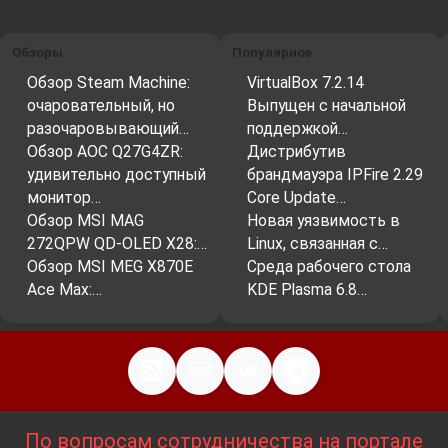
Обзоры
Популярное
Обзор Steam Machine:
VirtualBox 7.2.14
очаровательный, но
Выпущен с начальной
разочаровывающий…
поддержкой…
Обзор AOC Q27G4ZR:
Дистрибутив
удивительно доступный
брандмауэра IPFire 2.29
монитор…
Core Update…
Обзор MSI MAG
Новая уязвимость в
272QPW QD-OLED X28:…
Linux, связанная с…
Обзор MSI MEG X870E
Среда рабочего стола
Ace Max:…
KDE Plasma 6.8…
По вопросам сотрудничества на портале