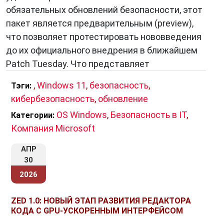
обеспечения. Microsoft Office, Adobe
обязательных обновлений безопасности, этот
Photoshop, игры, браузеры — множество
пакет является предварительным (preview),
приложений поддерживается под Windows.
что позволяет протестировать нововведения
Благодаря этому она остается популярной
до их официального внедрения в ближайшем
среди разнообразных категорий
Patch Tuesday. Что представляет
пользователей — от студентов до
профессионалов.
,
Windows 11
,
безопасность
,
Тэги:
кибербезопасность
,
обновление
С развитием технологий
Windows
также
OS Windows
,
Безопасность в IT
,
Категории:
стала более безопасной. Встроенный
Компания Microsoft
антивирус Windows Defender обеспечивает
базовую защиту от вредоносных программ, а
АПР
система шифрования данных помогает
30
защитить конфиденциальную информацию.
2026
В целом,
Windows
остается значимой
ZED 1.0: НОВЫЙ ЭТАП РАЗВИТИЯ РЕДАКТОРА
операционной системой, формирующей
КОДА С GPU-УСКОРЕННЫМ ИНТЕРФЕЙСОМ
информационное общество. Ее разнообразие,