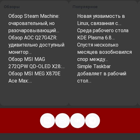
Обзоры
Популярное
Обзор Steam Machine:
Новая уязвимость в
очаровательный, но
Linux, связанная с…
разочаровывающий…
Среда рабочего стола
Обзор AOC Q27G4ZR:
KDE Plasma 6.8…
удивительно доступный
Спустя несколько
монитор…
месяцев возобновился
Обзор MSI MAG
спор между…
272QPW QD-OLED X28:…
Simple Taskbar
Обзор MSI MEG X870E
добавляет в рабочий
Ace Max:…
стол…