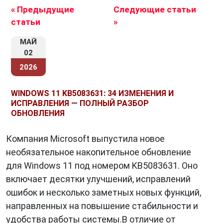
Windows 8 столкнулась с негодованием
« Предыдущие
Следующие статьи
пользователей из-за резкой смены
статьи
»
интерфейса.
МАЙ
02
С выпуском
Windows 10
Microsoft
2026
предприняла попытку объединить лучшие
элементы предыдущих версий. Она включает
WINDOWS 11 KB5083631: 34 ИЗМЕНЕНИЯ И
в себя знакомое меню «Пуск», однако также
ИСПРАВЛЕНИЯ — ПОЛНЫЙ РАЗБОР
поддерживает плиточный интерфейс для
ОБНОВЛЕНИЯ
совместимости с разнообразными
устройствами. Windows 10 также получает
Компания Microsoft выпустила новое
регулярные обновления функций, что
необязательное накопительное обновление
позволяет улучшать систему и добавлять
для Windows 11 под номером KB5083631. Оно
новые возможности.
включает десятки улучшений, исправлений
ошибок и несколько заметных новых функций,
Одной из важных характеристик
Windows
направленных на повышение стабильности и
является ее богатый выбор программного
удобства работы системы.В отличие от