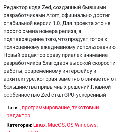
пользовательская дружелюбность и
Редактор кода Zed, созданный бывшими
поддержка обширной экосистемы
разработчиками Atom, официально достиг
приложений продолжают привлекать
стабильной версии 1.0. Для проекта это не
миллионы пользователей по всему миру.
просто смена номера релиза, а
подтверждение того, что продукт готов к
полноценному ежедневному использованию.
Новый редактор сразу привлек внимание
разработчиков благодаря высокой скорости
работы, современному интерфейсу и
архитектуре, которая заметно отличается от
большинства привычных решений.Главной
особенностью Zed стал GPU-ускоренный
,
программирование
,
текстовый
Тэги:
редактор
Linux
,
MacOS
,
OS Windows
,
Категории: