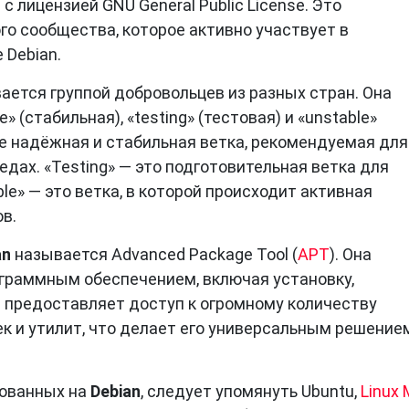
 лицензией GNU General Public License. Это
о сообщества, которое активно участвует в
 Debian.
ается группой добровольцев из разных стран. Она
» (стабильная), «testing» (тестовая) и «unstable»
лее надёжная и стабильная ветка, рекомендуемая для
дах. «Testing» — это подготовительная ветка для
le» — это ветка, в которой происходит активная
в.
an
называется Advanced Package Tool (
APT
). Она
граммным обеспечением, включая установку,
n предоставляет доступ к огромному количеству
к и утилит, что делает его универсальным решение
нованных на
Debian
, следует упомянуть Ubuntu,
Linux 