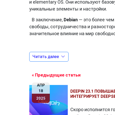
и elementary OS. Они используют базо
уникальные элементы и настройки.
В заключение,
Debian
— это более чем
свободы, сотрудничества и разностор
значительное влияние на мир свободн
Дополнительные ссылки:
Читать далее
Официальный сайт
Debian
:
http://www
Официальная документация
Debian
:
« Предыдущие статьи
Форум:
http://forums.debian.net/
АПР
18
DEEPIN 23.1 ПОВЫШ
ИНТЕГРИРУЕТ DEEPS
2025
Скоро исполнится г