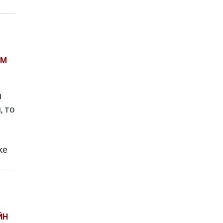
ММ
и
, то
ке
ЙН