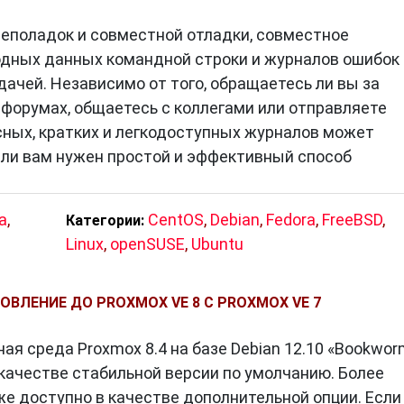
неполадок и совместной отладки, совместное
дных данных командной строки и журналов ошибок
ачей. Независимо от того, обращаетесь ли вы за
форумах, общаетесь с коллегами или отправляете
сных, кратких и легкодоступных журналов может
сли вам нужен простой и эффективный способ
а
,
CentOS
,
Debian
,
Fedora
,
FreeBSD
,
Категории:
Linux
,
openSUSE
,
Ubuntu
ВЛЕНИЕ ДО PROXMOX VE 8 С PROXMOX VE 7
я среда Proxmox 8.4 на базе Debian 12.10 «Bookwor
в качестве стабильной версии по умолчанию. Более
же доступно в качестве дополнительной опции. Если