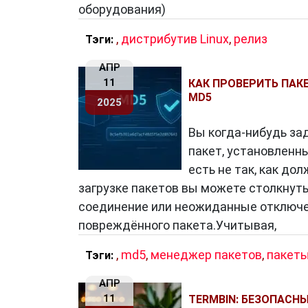
оборудования)
,
дистрибутив Linux
,
релиз
Тэги:
АПР
11
КАК ПРОВЕРИТЬ ПАК
MD5
2025
Вы когда-нибудь за
пакет, установленны
есть не так, как до
загрузке пакетов вы можете столкнуть
соединение или неожиданные отключен
повреждённого пакета.Учитывая,
,
md5
,
менеджер пакетов
,
пакеты
Тэги:
АПР
11
TERMBIN: БЕЗОПАС