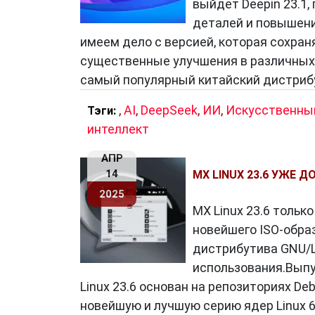
выйдет Deepin 23.1,
деталей и повышени
имеем дело с версией, которая сохра
существенные улучшения в различных 
самый популярный китайский дистриб
,
AI
,
DeepSeek
,
ИИ
,
Искусственны
Тэги:
интеллект
АПР
14
MX LINUX 23.6 УЖЕ ДО
2025
MX Linux 23.6 тольк
новейшего ISO-образа
дистрибутива GNU/L
использования.Выпу
Linux 23.6 основан на репозиториях De
новейшую и лучшую серию ядер Linux 