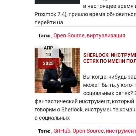
в настоящее время 
Proxmox 7.4), пришло время обновиться
перейти на
,
Open Source
,
виртуализация
Тэги:
АПР
10
SHERLOCK: ИНСТРУМ
СЕТЯХ ПО ИМЕНИ ПО
2025
Вы когда-нибудь зад
может быть, у кого-
социальных сетях? 
фантастический инструмент, который
говорим о Sherlock, инструменте кома
в социальных
,
GitHub
,
Open Source
,
инструмен
Тэги: