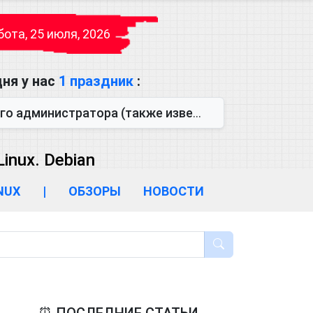
ота, 25 июля, 2026
ня у нас
1 праздник
:
также известен как День сисадмина) — праздник, который отмечается...
inux. Debian
INUX
|
ОБЗОРЫ
НОВОСТИ