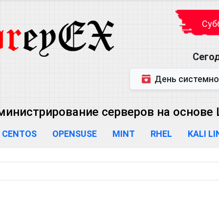
Субб
Сегод
День системного администратора (
министрирование серверов на основе L
CENTOS
OPENSUSE
MINT
RHEL
KALI L