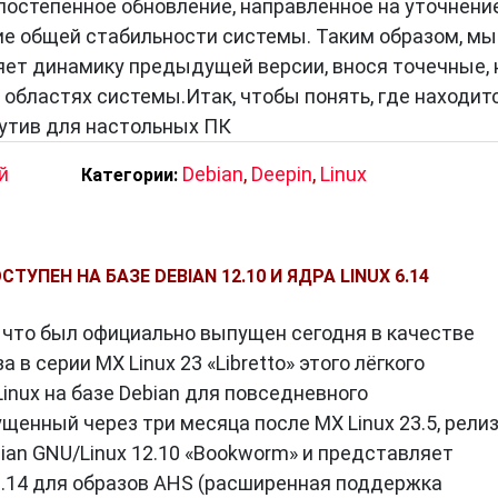
 постепенное обновление, направленное на уточнени
е общей стабильности системы. Таким образом, мы
няет динамику предыдущей версии, внося точечные, 
областях системы.Итак, чтобы понять, где находит
утив для настольных ПК
й
Debian
,
Deepin
,
Linux
Категории:
СТУПЕН НА БАЗЕ DEBIAN 12.10 И ЯДРА LINUX 6.14
о что был официально выпущен сегодня в качестве
 в серии MX Linux 23 «Libretto» этого лёгкого
inux на базе Debian для повседневного
щенный через три месяца после MX Linux 23.5, рели
bian GNU/Linux 12.10 «Bookworm» и представляет
6.14 для образов AHS (расширенная поддержка