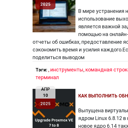
2025
В мире устранения 
использование выхо
является важной зад
помощью на онлайн-
отчеты об ошибках, предоставление я
сэкономить время и усилия каждого.Е
поделиться выводом
,
инструменты
,
командная строк
Тэги:
терминал
АПР
10
КАК ВЫПОЛНИТЬ ОБНО
2025
Выпущена виртуальна
ядром Linux 6.8.12 
новое ядро 6.14 так