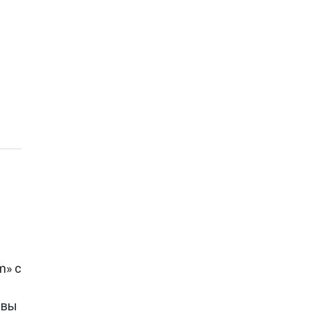
m» с
 вы