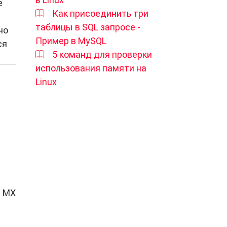
е
Как присоединить три
таблицы в SQL запросе -
но
Пример в MySQL
ся
5 команд для проверки
использования памяти на
Linux
з MX