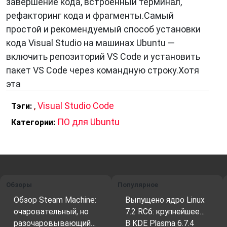
завершение кода, встроенный терминал,
рефакторинг кода и фрагменты.Самый
простой и рекомендуемый способ установки
кода Visual Studio на машинах Ubuntu —
включить репозиторий VS Code и установить
пакет VS Code через командную строку.Хотя
эта
,
Visual Studio Code
Тэги:
ПО для Ubuntu
Категории:
Обзоры
Популярное
Обзор Steam Machine:
Выпущено ядро Linux
очаровательный, но
7.2 RC6: крупнейшее…
разочаровывающий…
В KDE Plasma 6.7.4