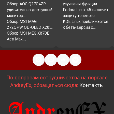
Обзор AOC Q27G4ZR:
улучшены функции…
удивительно доступный
Fedora Linux 45 включит
монитор…
защиту теневого…
Обзор MSI MAG
KDE Linux приближается
272QPW QD-OLED X28:…
к бета-версии с…
Обзор MSI MEG X870E
Ace Max:…
По вопросам сотрудничества на портале
AndreyEx, обращаться сюда:
Контакты