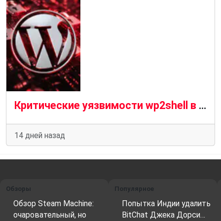
Критические уязвимости wp2shell в WordPress используются для установки веб-оболочек.
14 дней назад
Обзоры
Популярное
Обзор Steam Machine:
Попытка Индии удалить
очаровательный, но
BitChat Джека Дорси…