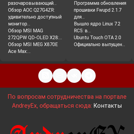
разочаровывающий…
Программа обновления
Обзор AOC Q27G4ZR:
прошивки Fwupd 2.1.7
удивительно доступный
для…
монитор…
Вышло ядро ​​Linux 7.2
Обзор MSI MAG
RC5: в…
272QPW QD-OLED X28:…
Ubuntu Touch OTA 2.0
Обзор MSI MEG X870E
Официально выпущен…
Ace Max:…
По вопросам сотрудничества на портале
AndreyEx, обращаться сюда:
Контакты