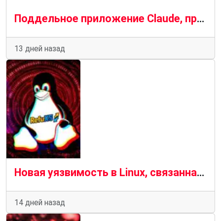
Поддельное приложение Claude, продвигаемое рекламой Bing, распространяет вредоносное ПО SectopRAT.
13 дней назад
Новая уязвимость в Linux, связанная с файловой системой RefluXFS, позволяет злоумышленникам получить права root.
14 дней назад