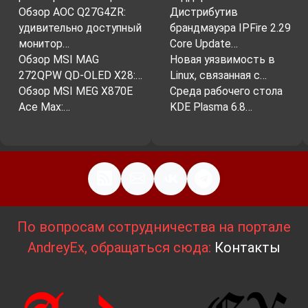
Обзор AOC Q27G4ZR:
Дистрибутив
удивительно доступный
брандмауэра IPFire 2.29
монитор…
Core Update…
Обзор MSI MAG
Новая уязвимость в
272QPW QD-OLED X28:…
Linux, связанная с…
Обзор MSI MEG X870E
Среда рабочего стола
Ace Max:…
KDE Plasma 6.8…
По вопросам сотрудничества на портале
AndreyEx, обращаться сюда:
Контакты