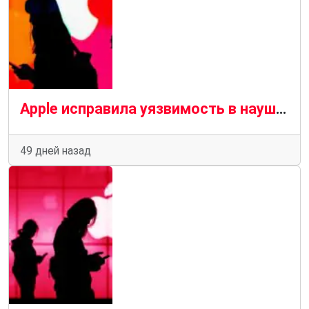
Apple исправила уязвимость в наушниках Beats Studio Buds, из-за которой хакеры могли прослушивать разговоры
49 дней назад