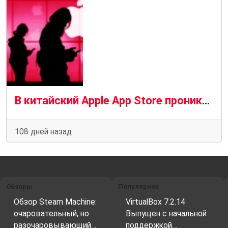
В китайский Apple App Store проникли приложения для кражи криптовалюты
108 дней назад
Обзоры
Популярное
Обзор Steam Machine:
VirtualBox 7.2.14
очаровательный, но
Выпущен с начальной
разочаровывающий…
поддержкой…