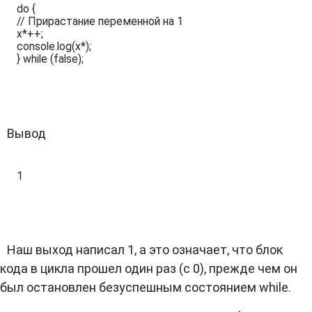
do {

// Прирастание переменной на 1

x*++;

console.log(x*);

} while (false);
Вывод
1
Наш выход написал 1, а это означает, что блок
кода в цикла прошел один раз (с 0), прежде чем он
был остановлен безуспешным состоянием while.