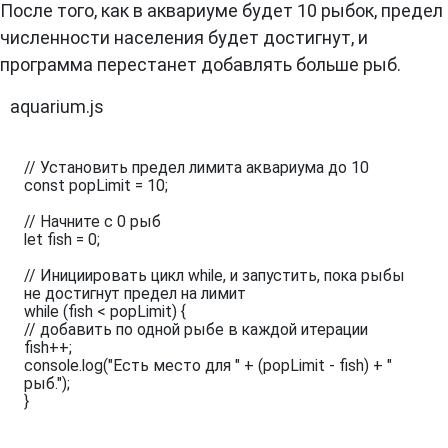
После того, как в аквариуме будет 10 рыбок, предел
численности населения будет достигнут, и
программа перестанет добавлять больше рыб.
aquarium.js
// Установить предел лимита аквариума до 10

const popLimit = 10;

// Начните с 0 рыб

let fish = 0;

// Инициировать цикл while, и запустить, пока рыбы 
не достигнут предел на лимит

while (fish < popLimit) {

// добавить по одной рыбе в каждой итерации

fish++;

console.log("Есть место для " + (popLimit - fish) + " 
рыб.");

}