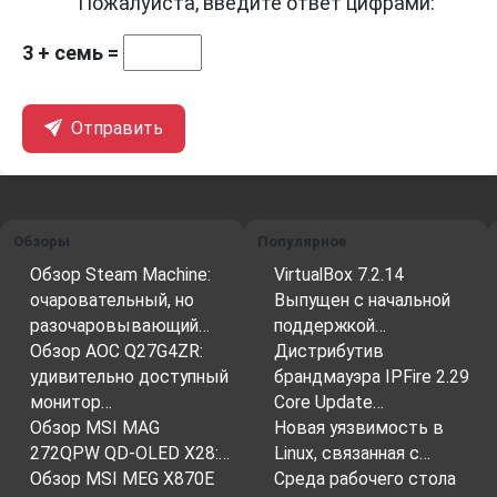
Пожалуйста, введите ответ цифрами:
3 + семь =
Отправить
Обзоры
Популярное
Обзор Steam Machine:
VirtualBox 7.2.14
очаровательный, но
Выпущен с начальной
разочаровывающий…
поддержкой…
Обзор AOC Q27G4ZR:
Дистрибутив
удивительно доступный
брандмауэра IPFire 2.29
монитор…
Core Update…
Обзор MSI MAG
Новая уязвимость в
272QPW QD-OLED X28:…
Linux, связанная с…
Обзор MSI MEG X870E
Среда рабочего стола