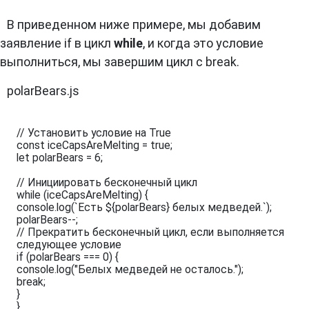
В приведенном ниже примере, мы добавим
заявление if в цикл
while
, и когда это условие
выполниться, мы завершим цикл с break.
polarBears.js
// Установить условие на True

const iceCapsAreMelting = true;

let polarBears = 6;

// Инициировать бесконечный цикл

while (iceCapsAreMelting) {

console.log(`Есть ${polarBears} белых медведей.`);

polarBears--;

// Прекратить бесконечный цикл, если выполняется 
следующее условие

if (polarBears === 0) {

console.log("Белых медведей не осталось.");

break;

}

}