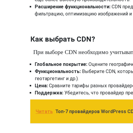
Расширение функциональности:
CDN предл
фильтрацию, оптимизацию изображений и
Как выбрать CDN?
При выборе CDN необходимо учитыва
Глобальное покрытие:
Оцените географич
Функциональность:
Выберите CDN, которы
геотаргетинг и др.).
Цена:
Сравните тарифы разных провайдер
Поддержка:
Убедитесь, что провайдер пр
Читать
Топ-7 провайдеров WordPress CD