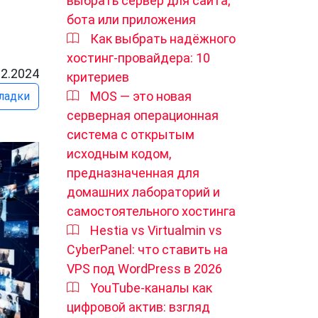
выбрать сервер для сайта,
бота или приложения
Как выбрать надёжного
хостинг-провайдера: 10
12.2024
критериев
MOS — это новая
ладки
серверная операционная
система с открытым
исходным кодом,
предназначенная для
домашних лабораторий и
самостоятельного хостинга
Hestia vs Virtualmin vs
CyberPanel: что ставить на
VPS под WordPress в 2026
YouTube-каналы как
цифровой актив: взгляд