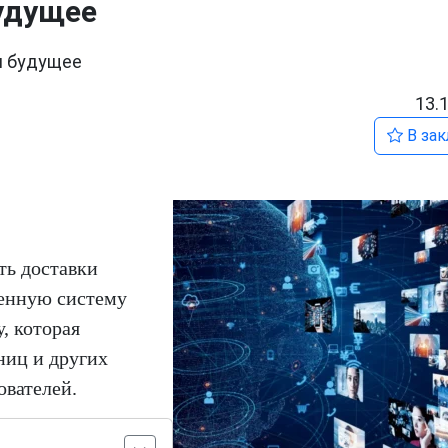
удущее
и будущее
13.
В зак
ть доставки
ленную систему
, которая
ниц и других
ователей.