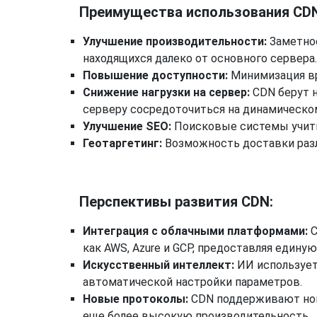
Преимущества использования CDN
Улучшение производительности:
Заметное
находящихся далеко от основного сервера.
Повышение доступности:
Минимизация вр
Снижение нагрузки на сервер:
CDN берут н
серверу сосредоточиться на динамическо
Улучшение SEO:
Поисковые системы учиты
Геотаргетинг:
Возможность доставки разл
Перспективы развития CDN:
Интеграция с облачными платформами:
C
как AWS, Azure и GCP, предоставляя едину
Искусственный интеллект:
ИИ использует
автоматической настройки параметров.
Новые протоколы:
CDN поддерживают новы
еще более высокую производительность.