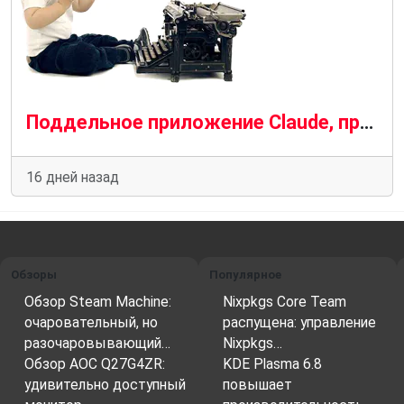
Поддельное приложение Claude, продвигаемое рекламой Bing, распространяет вредоносное ПО SectopRAT.
16 дней назад
Обзоры
Популярное
Обзор Steam Machine:
Nixpkgs Core Team
очаровательный, но
распущена: управление
разочаровывающий…
Nixpkgs…
Обзор AOC Q27G4ZR:
KDE Plasma 6.8
удивительно доступный
повышает