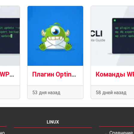
Команды WP-CLI: полное справочное руководство (2026). Часть 3
Плагин OptinMonster для WordPress взломан в результате атаки на цепочку поставок CDN
53 дня назад
58 дней назад
LINUX
но
Сравнение 