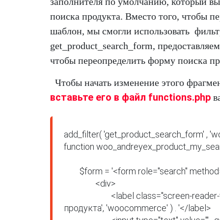
заполнителя по умолчанию, который вы
поиска продукта. Вместо того, чтобы п
шаблон, мы смогли использовать фильт
get_product_search_form, предоставля
чтобы переопределить форму поиска п
Чтобы начать изменение этого фрагме
вставьте его в файл functions.php
в
add_filter( 'get_product_search_form' , 
function woo_andreyex_product_my_searc
	$form = '<form role="search" method="get" id="searchform" action="' . esc_url( home_url( '/'  ) ) . '">

		<div>

			<label class="screen-reader-text" for="s">' . __( 'Введите ключевое слово или номер 
продукта', 'woocommerce' ) . '</label>
