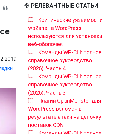
🎯 РЕЛЕВАНТНЫЕ СТАТЬИ
Критические уязвимости
wp2shell в WordPress
ce
используются для установки
веб-оболочек.
Команды WP-CLI: полное
12.2019
справочное руководство
(2026). Часть 4
ладки
Команды WP-CLI: полное
справочное руководство
(2026). Часть 3
Плагин OptinMonster для
WordPress взломан в
результате атаки на цепочку
поставок CDN
Команды WP-CLI: полное