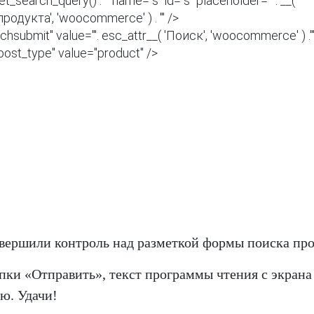
укта', 'woocommerce' ) . '" />

авершили контроль над разметкой формы поиска про
пки «Отправить», текст программы чтения с экрана
ю. Удачи!