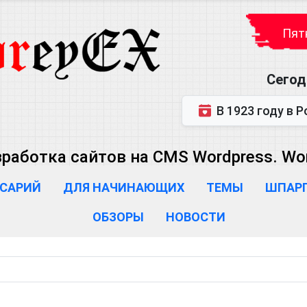
Пятн
Сегод
В 1923 году в Ростове-на-Дону р
зработка сайтов на CMS Wordpress. Wo
САРИЙ
ДЛЯ НАЧИНАЮЩИХ
ТЕМЫ
ШПАР
ОБЗОРЫ
НОВОСТИ