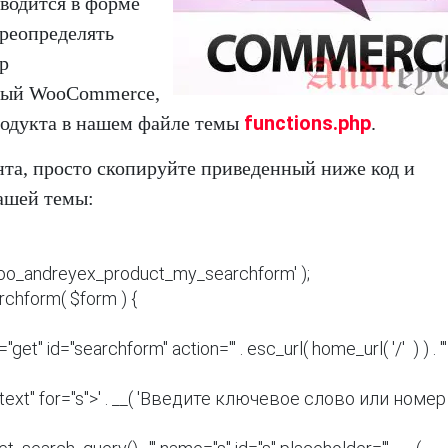
водится в форме
ереопределять
р
емый WooCommerce,
functions.php
родукта в нашем файле темы
.
нта, просто скопируйте приведенный ниже код и
ашей темы:
'woo_andreyex_product_my_searchform' );

hform( $form ) {
