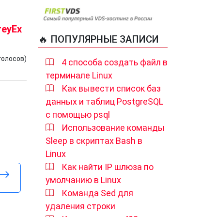
reyEx
🔥 ПОПУЛЯРНЫЕ ЗАПИСИ
голосов)
4 способа создать файл в
терминале Linux
Как вывести список баз
данных и таблиц PostgreSQL
с помощью psql
Использование команды
Sleep в скриптах Bash в
Linux
Как найти IP шлюза по
умолчанию в Linux
Команда Sed для
удаления строки