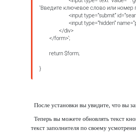
			<input type="text" value="' . get_search_query() . '" name="s" id="s" placeholder="' . __( 
'Введите ключевое слово или номер прод
			<input type="submit" id="searchsubmit" value="'. esc_attr__( 'Поиск', 'woocommerce' ) .'" />

			<input type="hidden" name="post_type" value="product" />

		</div>

	</form>';

	return $form;

}
После установки вы увидите, что вы з
Теперь вы можете обновлять текст кно
текст заполнителя по своему усмотрени