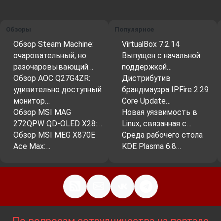
Обзоры
Популярное
Обзор Steam Machine:
VirtualBox 7.2.14
очаровательный, но
Выпущен с начальной
разочаровывающий…
поддержкой…
Обзор AOC Q27G4ZR:
Дистрибутив
удивительно доступный
брандмауэра IPFire 2.29
монитор…
Core Update…
Обзор MSI MAG
Новая уязвимость в
272QPW QD-OLED X28:…
Linux, связанная с…
Обзор MSI MEG X870E
Среда рабочего стола
Ace Max:…
KDE Plasma 6.8…